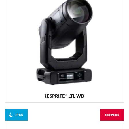
iESPRITE® LTL WB
IP65
новинка