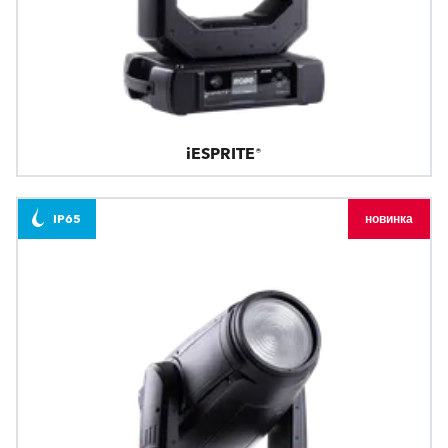
iESPRITE®
IP65
новинка