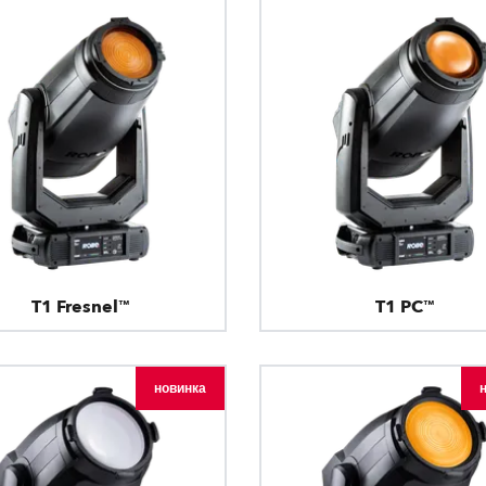
T1 Fresnel™
T1 PC™
новинка