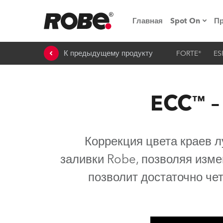
Главная
Spot On
П
К предыдущему продукту
FORTE®
ES
Мероприят
iSeries
ECC™ –
Обучающие
RoboSpot
Коррекция цвета краев л
Robe On T
заливки Robe, позволяя изме
Robe на п
позволит достаточно че
«Кладовая
lighting