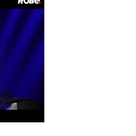
Germany
France
Czech and Slovak Republic
Торговые представители
Global
Европа
Русскоязычные территории
Латинская Америка
Развитие бизнеса