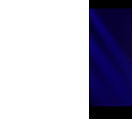
ProMotion L
Robe Marit