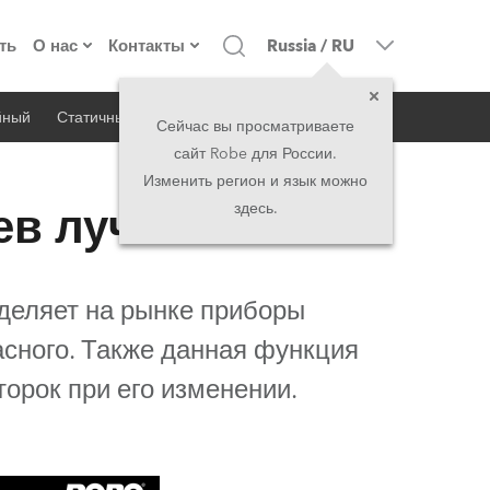
ть
О нас
Контакты
Russia
/
RU
йный
Статичный
iSeries
Архитектурный
о компании
Головной офис
Сейчас вы просматриваете
сайт Robe для России.
екты
Сделано в Европе
Головной офис
Изменить регион и язык можно
ев луча
здесь.
директорат
Представительства
история
North America and Caribbean
ыделяет на рынке приборы
вакансии
Middle East
асного. Также данная функция
орок при его изменении.
юридическая информация
Asia and Pacific
UK and Ireland