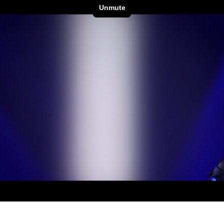
ighting
ime