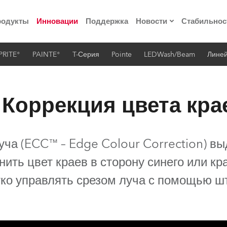
родукты
Инновации
Поддержка
Новости
Стабильнос
PRITE®
PAINTE®
T-Серия
Pointe
LEDWash/Beam
Лине
ия
Пресс-релизы
Реализованные про
 Коррекция цвета кра
 материалы по
уча (ECC™ – Edge Colour Correction) в
he Road
нить цвет краев в сторону синего или кр
лощадке
тко управлять срезом луча с помощью шт
 технологий» Robe