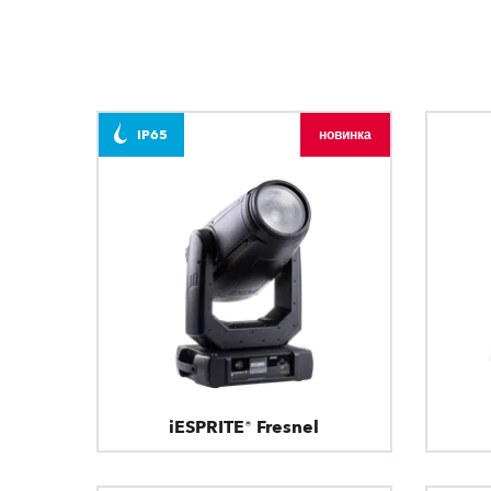
IP65
новинка
iESPRITE® Fresnel