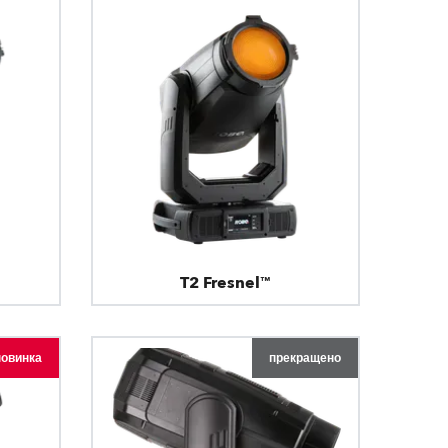
T2 Fresnel™
новинка
прекращено