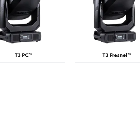
T3 PC™
T3 Fresnel™