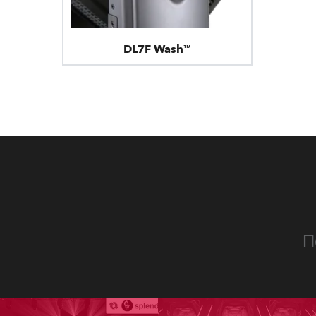
DL7F Wash™
П