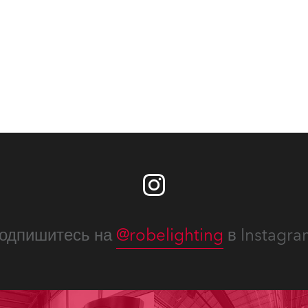
одпишитесь на
@robelighting
в Instagra