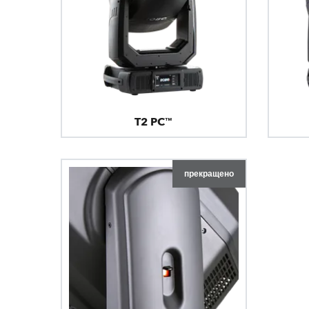
T2 PC™
прекращено