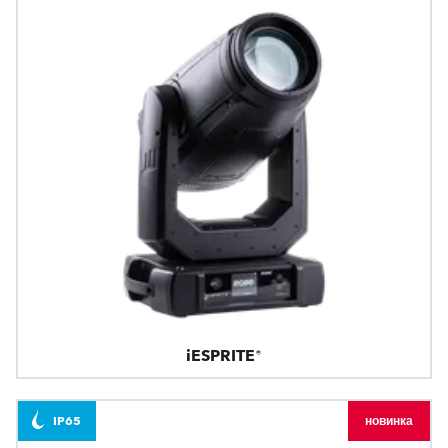
iESPRITE®
IP65
новинка