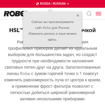
RUSSIA / RUSSIAN
Сейчас вы просматриваете
сайт Robe для России.
HSL™ – Линзы с горячей точкой
Изменить регион и язык можно
здесь.
Равномерное световое пятно наших
профильных приборов делает их идеальным
выбором для большинства задач, но создаст
трудности при необходимости наложения
световых пятен друг на друга. Запатентованные
линзы Robe с зумом горячей точки 6:1 помогут
изменить равномерность луча от центра к краям,
а применение фрост-фильтра позволит с
легкостью добиться широкой равномерной
заливки несколькими приборами.