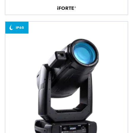
iFORTE®
IP65