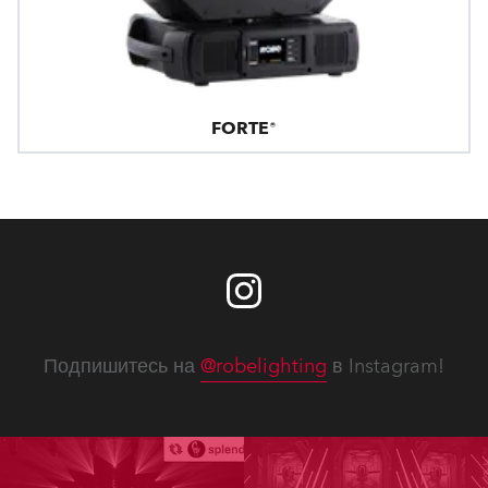
FORTE®
Подпишитесь на
@robelighting
в Instagram!