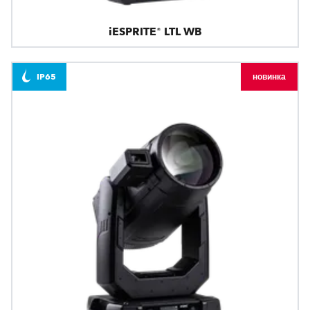
iESPRITE® LTL WB
IP65
новинка