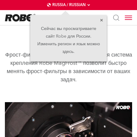
RUSSIA / RUSSIAN
Сейчас вы просматриваете
сайт Robe для России.
MagFrost™
Изменить регион и язык можно
здесь.
Фрост-фильтры – это быстро! Магнитная система
крепления Robe MagFrost™ позволит быстро
менять фрост-фильтры в зависимости от ваших
задач.