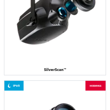
SilverScan™
IP65
новинка