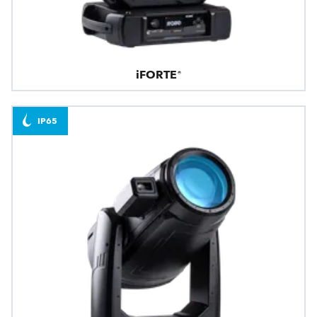
iFORTE®
IP65