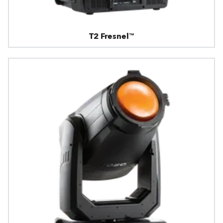
T2 Fresnel™