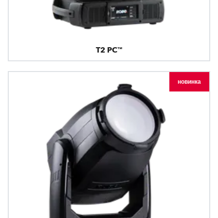
T2 PC™
новинка