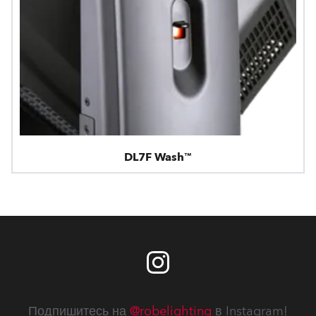
DL7F Wash™
Подпишитесь на
@robelighting
в Instagram!