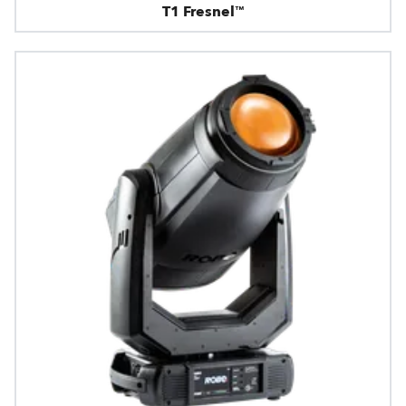
T1 Fresnel™