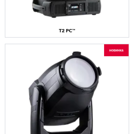
T2 PC™
новинка