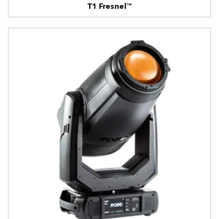
T1 Fresnel™