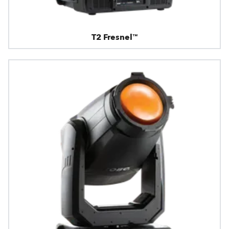
T2 Fresnel™