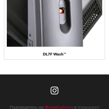
DL7F Wash™
Подпишитесь на
@robelighting
в Instagram!