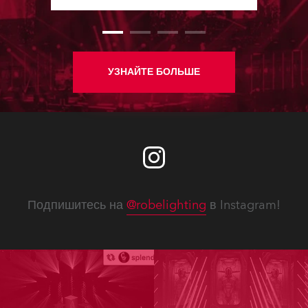
каналы цвета; содержит
исправления, повышающие
надежность и удобство работы.
Доступны новые сервисные
руководства, технические
УЗНАЙТЕ БОЛЬШЕ
бюллетени, прайс-листы на
запасные части, прошивки приборов
с новыми функциями, улучшения
производительности и устранение
ошибок.
Подпишитесь на
@robelighting
в Instagram!