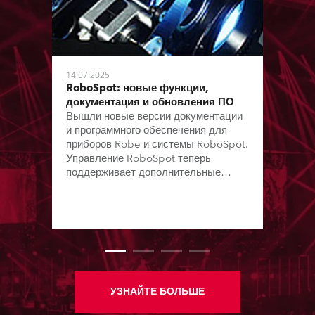
14.07.2025
RoboSpot: новые функции,
документация и обновления ПО
Вышли новые версии документации
и программного обеспечения для
приборов Robe и системы RoboSpot.
Управление RoboSpot теперь
поддерживает дополнительные
модели приборов и виртуальные
каналы цвета; содержит
исправления, повышающие
надежность и удобство работы.
Доступны новые сервисные
руководства, технические
бюллетени, прайс-листы на
запасные части, прошивки приборов
УЗНАЙТЕ БОЛЬШЕ
с новыми функциями, улучшения
производительности и устранение