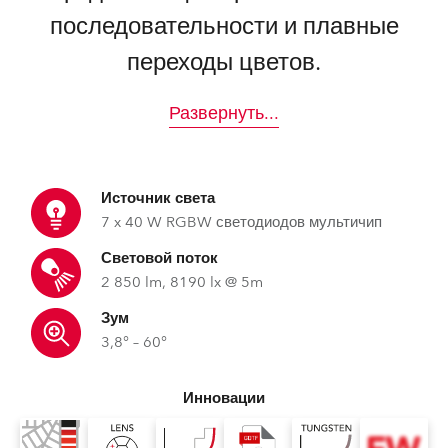
последовательности и плавные
переходы цветов.
Развернуть
...
Источник света
7 x 40 W RGBW светодиодов мультичип
Световой поток
2 850 lm, 8190 lx @ 5m
Зум
3,8° – 60°
Инновации