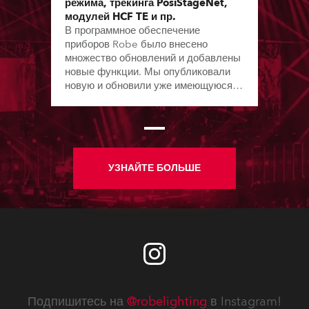
режима, трекинга PosiStageNet,
модулей HCF TE и пр.
В программное обеспечение
приборов Robe было внесено
множество обновлений и добавлены
новые функции. Мы опубликовали
новую и обновили уже имеющуюся
документацию, включая руководства
пользователя, технические
бюллетени и сертификационные
документы.
УЗНАЙТЕ БОЛЬШЕ
Подпишитесь на
@robelighting
в Instagram!