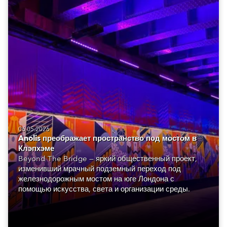
06.05.2026
Anolis преображает пространство под мостом в
Клэпхэме
Beyond The Bridge — яркий общественный проект,
изменивший мрачный подземный переход под
железнодорожным мостом на юге Лондона с
помощью искусства, света и организации среды.