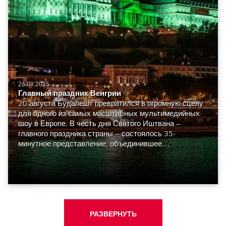
26.09.2025
Главный праздник Венгрии
20 августа Будапешт превратился в огромную сцену
для одного из самых масштабных мультимедийных
шоу в Европе. В честь дня Святого Иштвана —
главного праздника страны — состоялось 35-
минутное представление, объединившее
видеомаппинг, лазеры, световое шоу, дроны и
грандиозный фейерверк вдоль пяткилометрового
участка Дуная.
РАЗВЕРНУТЬ