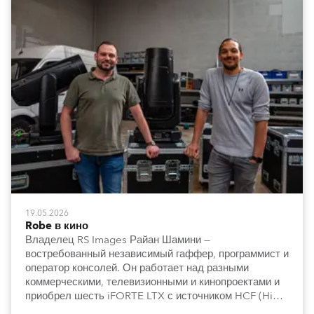
19.05.2026
Robe в кино
Владелец RS Images Райан Шамини —
востребованный независимый гаффер, программист и
оператор консолей. Он работает над разными
коммерческими, телевизионными и кинопроектами и
приобрел шесть iFORTE LTX с источником HCF (High
Colour Fidelity).