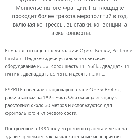
Монпелье на юге Франции. На площадке
проходит более трехста мероприятий в год,
включая конгрессы, выставки, конвенции, а
также концерты.
Комплекс оснащен тремя залами: Opera Berlioz, Pasteur и
Einstein. Недавно здесь установили световое
оборудование Robe: сорок шесть T1 Profile, двадцать T1
T1 Fresnel™
T1 Profile™
ESPRITE®
FORTE®
Fresnel, двенадцать ESPRITE и десять FORTE.
ESPRITE повесили стационарно в зале Opera Berlioz,
рассчитанном на 1995 мест. Они освещают сцену с
расстояния около 30 метров и используются для
фронтального и ключевого света.
Построенное в 1990 году из розового гранита и металла
здание принимает как развлекательные мероприятия —