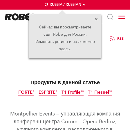
RUSSIA / RUSSIAN
Сейчас вы просматриваете
сайт Robe для России.
20.05.2025
RSS
Изменить регион и язык можно
Montpellier Events
здесь.
Продукты в данной статье
FORTE®
ESPRITE®
T1 Profile™
T1 Fresnel™
Montpellier Events — управляющая компания
Конференц-центра Corum – Opera Berlioz,
крупного комплекса, расположенного в