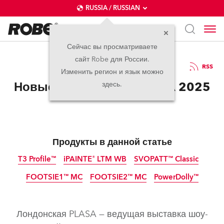
RUSSIA / RUSSIAN
Сейчас вы просматриваете
сайт Robe для России.
19.09.2025
RSS
Изменить регион и язык можно
Новые продукты на PLASA 2025
здесь.
Продукты в данной статье
T3 Profile™
iPAINTE® LTM WB
SVOPATT™ Classic
FOOTSIE1™ MC
FOOTSIE2™ MC
PowerDolly™
IP65
новинка
новинка
новинка
IP65
IP65
IP65
новинка
новинка
новинка
Лондонская PLASA — ведущая выставка шоу-