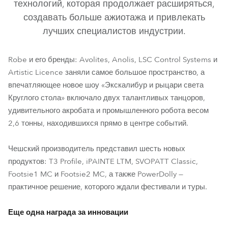
технологий, которая продолжает расширяться,
создавать больше ажиотажа и привлекать
лучших специалистов индустрии.
Robe и его бренды: Avolites, Anolis, LSC Control Systems и
Artistic Licence заняли самое большое пространство, а
впечатляющее новое шоу «Экскалибур и рыцари света
Круглого стола» включало двух талантливых танцоров,
SVOPATT™ Classic
iPAINTE® LTM WB
T3 Profile™
удивительного акробата и промышленного робота весом
2,6 тонны, находившихся прямо в центре событий.
FOOTSIE1™ MC
FOOTSIE2™ MC
PowerDolly™
Чешский производитель представил шесть новых
продуктов: T3 Profile, iPAINTE LTM, SVOPATT Classic,
Footsie1 MC и Footsie2 MC, а также PowerDolly —
практичное решение, которого ждали фестивали и туры.
Еще одна награда за инновации