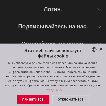
Логин
Подписывайтесь на нас
Оставайтесь на связи
×
Этот веб-сайт использует
файлы cookie
ENGLISH
Мы используем файлы cookie для персонализации контента,
рекламы и анализа нашего трафика. Мы также передаем
DE
информацию об использовании вами нашего сайта нашим
партнерам по рекламе и аналитике, которые могут объединять
FR
ее с другой информацией, которую вы им предоставили или
©
2026
ROBE lighting s.r.o.
которую они собрали в результате использования вами их услуг.
RU
Privacy Policy
All rights reserved. Created by
Appio
ПРИНЯТЬ ВСЕ
ОТКЛОНИТЬ ВСЕ
Switch to desktop mode