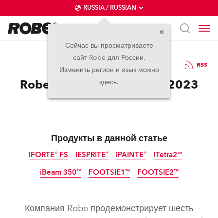
RUSSIA / RUSSIAN
Сейчас вы просматриваете
сайт Robe для России.
20.04.2023
RSS
Изменить регион и язык можно
Robe на Prolight + Sound 2023
здесь.
Продукты в данной статье
iFORTE® FS
iESPRITE®
iPAINTE®
iTetra2™
iBeam 350™
FOOTSIE1™
FOOTSIE2™
IP65
IP65
IP65
IP65
IP65
IP65
IP65
Компания Robe продемонстрирует шесть