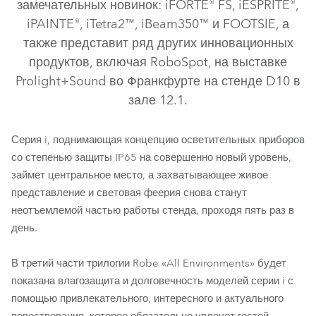
замечательных новинок: iFORTE® FS, iESPRITE®,
iPAINTE®, iTetra2™, iBeam350™ и FOOTSIE, а
также представит ряд других инновационных
продуктов, включая RoboSpot, на выставке
Prolight+Sound во Франкфурте на стенде D10 в
зале 12.1.
Серия i, поднимающая концепцию осветительных приборов
iFORTE® FS
iESPRITE®
iPAINTE®
iTetra2™
со степенью защиты IP65 на совершенно новый уровень,
займет центральное место, а захватывающее живое
iBeam 350™
FOOTSIE1™
FOOTSIE2™
представление и световая феерия снова станут
неотъемлемой частью работы стенда, проходя пять раз в
день.
В третий части трилогии Robe «All Environments» будет
показана влагозащита и долговечность моделей серии i с
помощью привлекательного, интересного и актуального