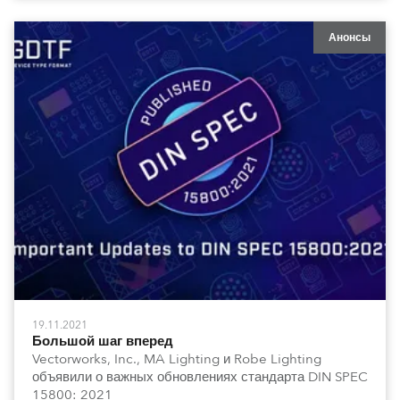
Анонсы
19.11.2021
Большой шаг вперед
Vectorworks, Inc., MA Lighting и Robe Lighting
объявили о важных обновлениях стандарта DIN SPEC
15800: 2021