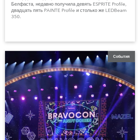
Белфаста, недавно получила девять ESPRITE Profile,
двадцать пять PAINTE Profile и столько же LEDBeam
350.
События