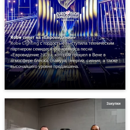
21.05.2026
Robe сияет на «Евровидении»
Robe Lighting с гордостью выступила техническим
партнером семидесятого конкурса песни
«Евровидение 2026», который прошел в Вене в
атмосфере блеска, гламура, энергии, сияния, а также
высочайшего уровня продакшена.
Закупки