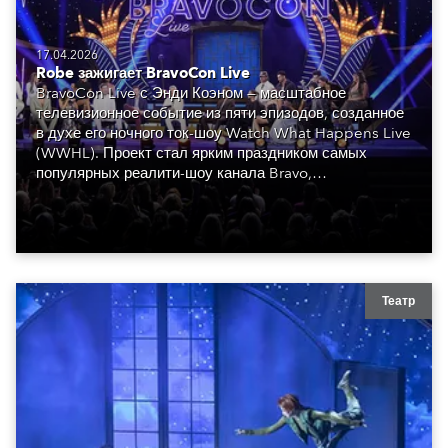
17.04.2026
Robe зажигает BravoCon Live
BravoCon Live с Энди Коэном — масштабное
телевизионное событие из пяти эпизодов, созданное
в духе его ночного ток-шоу Watch What Happens Live
(WWHL). Проект стал ярким праздником самых
популярных реалити-шоу канала Bravo,
объединившим знаменитостей, которые формируют
уникальную атмосферу.
Театр