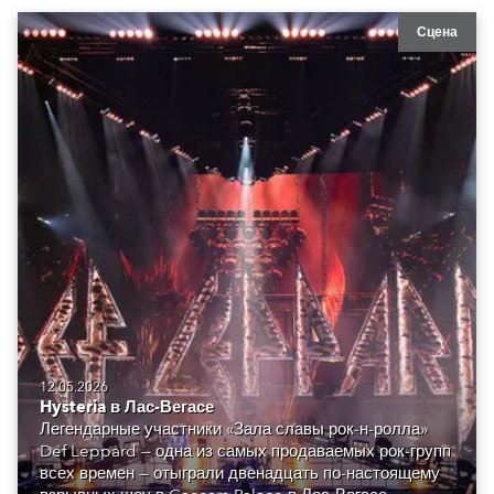
Сцена
12.05.2026
Hysteria в Лас-Вегасе
Легендарные участники «Зала славы рок-н-ролла»
Def Leppard — одна из самых продаваемых рок-групп
всех времен — отыграли двенадцать по-настоящему