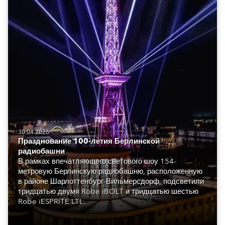
30.04.2026
Празднование 100-летия Берлинской
радиобашни
В рамках впечатляющего светового шоу 154-
метровую Берлинскую радиобашню, расположенную
в районе Шарлоттенбург-Вильмерсдорф, подсветили
тридцатью двумя Robe iBOLT и тридцатью шестью
Robe iESPRITE LTL.