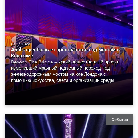
06.05.2026
Anolis преображает пространство под мостом в
Клэпхэме
Beyond The Bridge — яркий общественный проект,
изменивший мрачный подземный переход под
железнодорожным мостом на юге Лондона с
помощью искусства, света и организации среды.
События