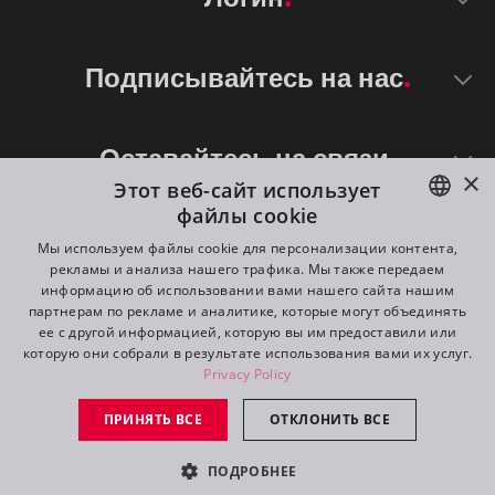
Подписывайтесь на нас
Оставайтесь на связи
×
Этот веб-сайт использует
файлы cookie
ENGLISH
Мы используем файлы cookie для персонализации контента,
рекламы и анализа нашего трафика. Мы также передаем
DE
информацию об использовании вами нашего сайта нашим
партнерам по рекламе и аналитике, которые могут объединять
FR
ее с другой информацией, которую вы им предоставили или
©
2026
ROBE lighting s.r.o.
которую они собрали в результате использования вами их услуг.
RU
Privacy Policy
All rights reserved. Created by
Appio
ПРИНЯТЬ ВСЕ
ОТКЛОНИТЬ ВСЕ
Switch to desktop mode
ПОДРОБНЕЕ