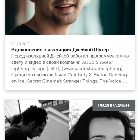
08.10.2020
Вдохновение в изоляции: Джейкоб Шутер
Перед изоляцией Джейкоб работал программистом по
свету и видео в своей компании Jacob Shooter
Lighting Design (JSLD) (www.jacobshooter.lighting).
Среди его проектов были Celebrity X-Factor, Dancing
on Ice, Secret Cinema’s Stranger Things, The Voice,
Grace Jones, End Game и Moschino Fashion Show. К
сожалению, все они остановились, но Джейкоб
уверяет всех, что нужно быть позитивными, так как
работа над проектами скоро возобновится.
Глядя в будущее