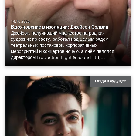
14.10.2020
Вдохновение в изоляции: Джейсон Сэлвин
Джейсон, получивший множество наград как
художник по свету, работал над целым рядом
театральных постановок, корпоративных
мероприятий и концертов ночью, а днём являлся
директором Production Light & Sound Ltd,
востребованный компании, находящейся в Лидсе.
Она предоставляет оборудование и создает
технические решения для шоу по всей Европе.
Глядя в будущее