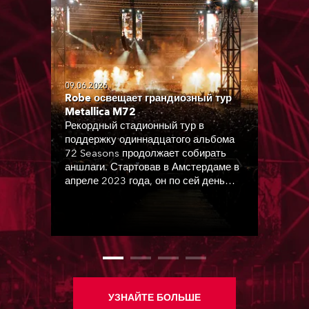
09.06.2026
Robe освещает грандиозный тур
Metallica M72
Рекордный стадионный тур в
поддержку одиннадцатого альбома
72 Seasons продолжает собирать
аншлаги. Стартовав в Амстердаме в
апреле 2023 года, он по сей день
радует поклонников группы по всему
миру.
УЗНАЙТЕ БОЛЬШЕ