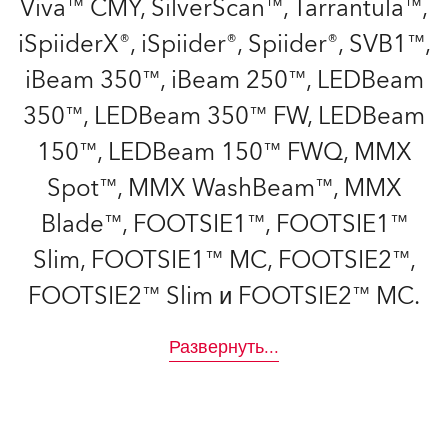
Viva™ CMY, SilverScan™, Tarrantula™,
iSpiiderX®, iSpiider®, Spiider®, SVB1™,
iBeam 350™, iBeam 250™, LEDBeam
350™, LEDBeam 350™ FW, LEDBeam
150™, LEDBeam 150™ FWQ, MMX
Spot™, MMX WashBeam™, MMX
Blade™, FOOTSIE1™, FOOTSIE1™
Slim, FOOTSIE1™ MC, FOOTSIE2™,
FOOTSIE2™ Slim и FOOTSIE2™ MC.
Развернуть
...