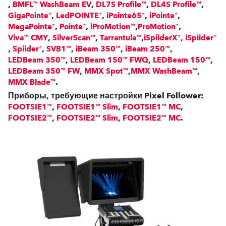
,
,
,
,
BMFL™ WashBeam EV
DL7S Profile™
DL4S Profile™
,
,
,
,
GigaPointe®
LedPOINTE®
iPointe65®
iPointe®
,
,
,
,
MegaPointe®
Pointe®
iProMotion™
ProMotion®
,
,
,
Viva™ CMY
SilverScan™
Tarrantula™
iSpiiderX®, iSpiider®
,
,
,
,
,
Spiider®
SVB1™
iBeam 350™
iBeam 250™
,
,
,
LEDBeam 350™
LEDBeam 150™ FWQ
LEDBeam 150™
,
,
,
LEDBeam 350™ FW
MMX Spot™
MMX WashBeam™
.
MMX Blade™
Приборы, требующие настройки Pixel Follower:
,
,
,
FOOTSIE1™
FOOTSIE1™ Slim
FOOTSIE1™ MC
,
,
.
FOOTSIE2™
FOOTSIE2™ Slim
FOOTSIE2™ MC