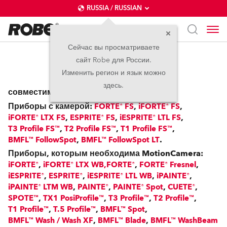
RUSSIA / RUSSIAN
Сейчас вы просматриваете
сайт Robe для России.
RoboSpot™
Изменить регион и язык можно
здесь.
совместим с:
Приборы с камерой:
,
,
FORTE® FS
iFORTE® FS
,
,
,
iFORTE® LTX FS
ESPRITE® FS
iESPRITE® LTL FS
,
,
,
T3 Profile FS™
T2 Profile FS™
T1 Profile FS™
,
.
BMFL™ FollowSpot
BMFL™ FollowSpot LT
Приборы, которым необходима MotionCamera:
,
,
,
iFORTE®
iFORTE® LTX WB,
FORTE®
FORTE® Fresnel
,
,
,
,
iESPRITE®
ESPRITE®
iESPRITE® LTL WB
iPAINTE®
,
,
,
,
iPAINTE® LTM WB
PAINTE®
PAINTE® Spot
CUETE®
,
,
,
,
SPOTE™
TX1 PosiProfile™
T3 Profile™
T2 Profile™
,
,
,
T1 Profile™
T.5 Profile™
BMFL™ Spot
,
,
BMFL™ Wash / Wash XF
BMFL™ Blade
BMFL™ WashBeam