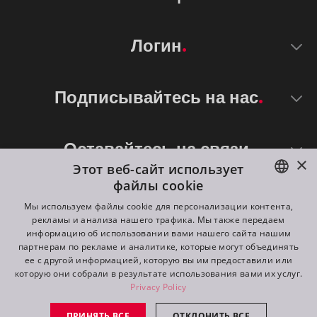
Логин
Подписывайтесь на нас
Оставайтесь на связи
×
Этот веб-сайт использует
файлы cookie
ENGLISH
Мы используем файлы cookie для персонализации контента,
рекламы и анализа нашего трафика. Мы также передаем
DE
информацию об использовании вами нашего сайта нашим
партнерам по рекламе и аналитике, которые могут объединять
FR
ее с другой информацией, которую вы им предоставили или
©
2026
ROBE lighting s.r.o.
которую они собрали в результате использования вами их услуг.
RU
Privacy Policy
All rights reserved. Created by
Appio
ПРИНЯТЬ ВСЕ
ОТКЛОНИТЬ ВСЕ