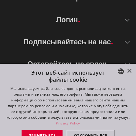
Логин
Подписывайтесь на нас
Оставайтесь на связи
×
Этот веб-сайт использует
файлы cookie
ENGLISH
Мы используем файлы cookie для персонализации контента,
рекламы и анализа нашего трафика. Мы также передаем
DE
информацию об использовании вами нашего сайта нашим
партнерам по рекламе и аналитике, которые могут объединять
FR
ее с другой информацией, которую вы им предоставили или
©
2026
ROBE lighting s.r.o.
которую они собрали в результате использования вами их услуг.
RU
Privacy Policy
All rights reserved. Created by
Appio
ПРИНЯТЬ ВСЕ
ОТКЛОНИТЬ ВСЕ