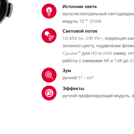
ighting
Источник света
мультиспектральный светодиодн
ime
модуль TE™ 350W
Световой поток
10.450 lm, CRI 95+, коррекция ка
зеленого цвета, подавление флик
Cpulse™ для HD и UHD камер, го
работы с камерами 8К и 16К до 2
Зум
ручной 5° – 60°
Эффекты
ручной профилирующий модуль, 
TE™ – сменный светодиодный
MSL™ – Мультиспектраль
DataSwatch™ – вст
цветов
Он решает проблему снижения мощнос
MSL™ (Multi-Spectral Light s
Встроенная ви
потока при продолжительной работе п
для поддержания высокого