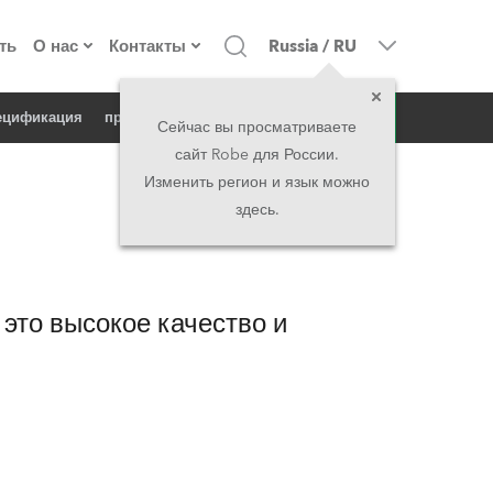
ть
О нас
Контакты
Russia
/
RU
запрос
пецификация
продукт в новостях
о компании
Головной офис
Сейчас вы просматриваете
сайт Robe для России.
екты
Сделано в Европе
Головной офис
Изменить регион и язык можно
здесь.
директорат
Представительства
история
North America and Caribbean
это высокое качество и
вакансии
Middle East
юридическая информация
Asia and Pacific
UK and Ireland