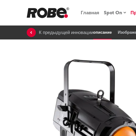
Главная
Spot On
П
К предыдущей инновации
описание
Изображ
Мероприят
iSeries
Обучающие
RoboSpot
Robe On T
Robe на п
«Кладовая
lighting