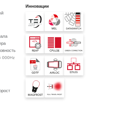
Germany
Инновации
ый
France
Czech and Slovak Republic
нала
ера
Торговые представители
товность
5 000Hz
Global
Европа
Русскоязычные территории
фрост
Латинская Америка
 модуль
ный Источник Света
роенная виртуальная библиотека
ти светового
ource) специально создан
Развитие бизнеса
ртуальная библиотека цветов
риборов путем
 качества работы при