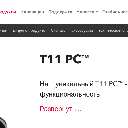
родукты
Инновации
Поддержка
Новости
Стабильнос
ения
видео о продукте
Cкачать
аксессуары
техническая с
ия
Пресс-релизы
Реализованные про
T11 PC™
 материалы по
he Road
Наш уникальный T11 PC™ – 
функциональность!
лощадке
Развернуть
...
 технологий» Robe