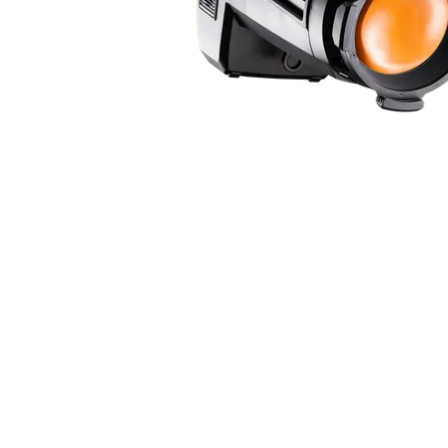
ProMotion L
Robe Marit