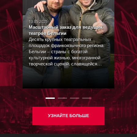
13.05.2025
Масштабный заказ для ведущих
театров Бельгии
Десять крупных театральных
площадок франкоязычного региона
Бельгии — страны с богатой
культурной жизнью, многогранной
творческой сценой, славящейся
многоязычием и тягой к креативности
— получили по-настоящему
впечатляющую партию светового
оборудования Robe: тринадцать
моделей общим числом 1043
прибора!
УЗНАЙТЕ БОЛЬШЕ