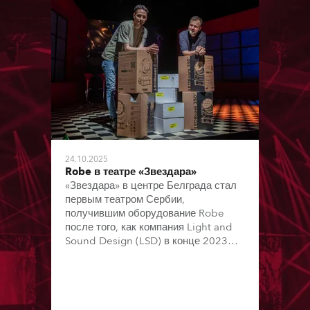
24.10.2025
Robe в театре «Звездара»
«Звездара» в центре Белграда стал
первым театром Сербии,
получившим оборудование Robe
после того, как компания Light and
Sound Design (LSD) в конце 2023
года стала официальным
дистрибьютором бренда.