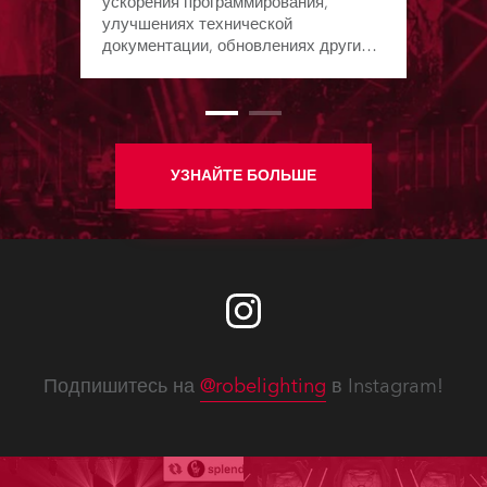
ускорения программирования,
улучшениях технической
документации, обновлениях других
ПО с момента выхода предыдущего
бюллетеня.
УЗНАЙТЕ БОЛЬШЕ
Подпишитесь на
@robelighting
в Instagram!