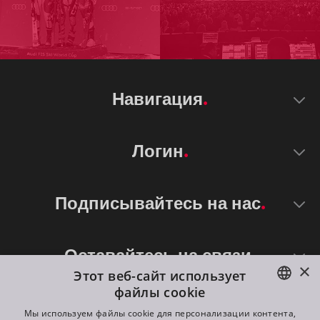
Навигация
Логин
Подписывайтесь на нас
Оставайтесь на связи
×
Этот веб-сайт использует
файлы cookie
ENGLISH
Мы используем файлы cookie для персонализации контента,