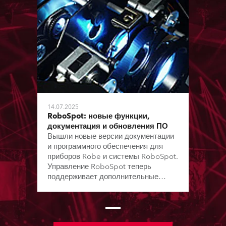
14.07.2025
RoboSpot: новые функции,
документация и обновления ПО
Вышли новые версии документации
и программного обеспечения для
приборов Robe и системы RoboSpot.
Управление RoboSpot теперь
поддерживает дополнительные
модели приборов и виртуальные
каналы цвета; содержит
исправления, повышающие
надежность и удобство работы.