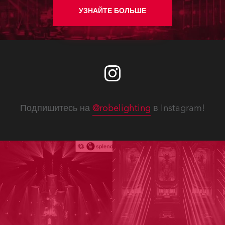
Доступны новые сервисные
руководства, технические
УЗНАЙТЕ БОЛЬШЕ
бюллетени, прайс-листы на
запасные части, прошивки приборов
с новыми функциями, улучшения
производительности и устранение
ошибок.
Подпишитесь на
@robelighting
в Instagram!