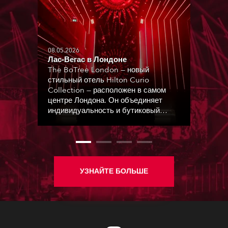
08.05.2026
Лас-Вегас в Лондоне
The BoTree London — новый
стильный отель Hilton Curio
Collection — расположен в самом
центре Лондона. Он объединяет
индивидуальность и бутиковый
дизайн с яркостью, цветом и
атмосферой динамичного
мегаполиса.
УЗНАЙТЕ БОЛЬШЕ