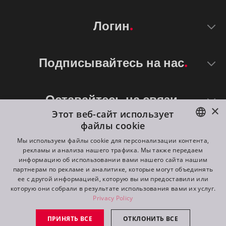
Логин
Подписывайтесь на нас
Оставайтесь на связи
×
Этот веб-сайт использует
файлы cookie
ENGLISH
Мы используем файлы cookie для персонализации контента,
рекламы и анализа нашего трафика. Мы также передаем
DE
информацию об использовании вами нашего сайта нашим
партнерам по рекламе и аналитике, которые могут объединять
FR
ее с другой информацией, которую вы им предоставили или
©
2026
ROBE lighting s.r.o.
которую они собрали в результате использования вами их услуг.
RU
Privacy Policy
All rights reserved. Created by
Appio
ПРИНЯТЬ ВСЕ
ОТКЛОНИТЬ ВСЕ
Switch to desktop mode