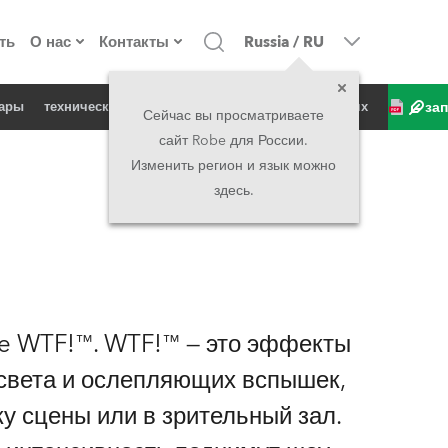
ть
О нас
Контакты
Russia
/
RU
за
уары
техническая спецификация
продукт в новостях
о компании
Головной офис
Сейчас вы просматриваете
сайт Robe для России.
екты
Сделано в Европе
Головной офис
Изменить регион и язык можно
здесь.
директорат
Представительства
история
North America and Caribbean
вакансии
Middle East
be WTF!™. WTF!™ — это эффекты
юридическая информация
Asia and Pacific
света и ослепляющих вспышек,
у сцены или в зрительный зал.
UK and Ireland