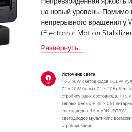
Непревзойденная яркость и
ighting
на новый уровень. Помимо 
ime
непрерывного вращения у 
(Electronic Motion Stabiliz
Развернуть
...
Источник света
16 x 60W светодиодов RGBW мул
72 x 20W белых 72 × 20Вт белы
стробирующих светодиода, 116 ×
теплых белых + 88 × 5Вт янтарн
светодиодов, 16 × 60Вт RGBW-
светодиодов мультичипс возмож
стробирования