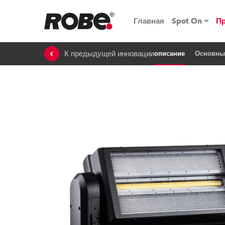
Главная
Spot On
П
К предыдущей инновации
описание
Основны
Мероприят
iSeries
Обучающие
RoboSpot
Robe On T
Robe на п
«Кладовая
lighting