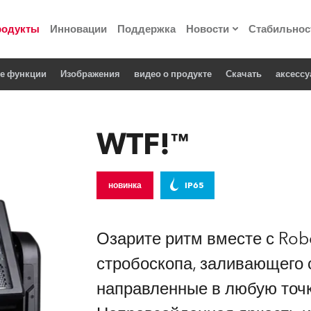
родукты
Инновации
Поддержка
Новости
Стабильнос
е функции
Изображения
видео о продукте
Cкачать
аксесс
ия
Пресс-релизы
Реализованные про
WTF!™
 материалы по
новинка
IP65
he Road
лощадке
Озарите ритм вместе с Ro
стробоскопа, заливающего 
 технологий» Robe
направленные в любую точк