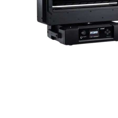
ProMotion L
Robe Marit