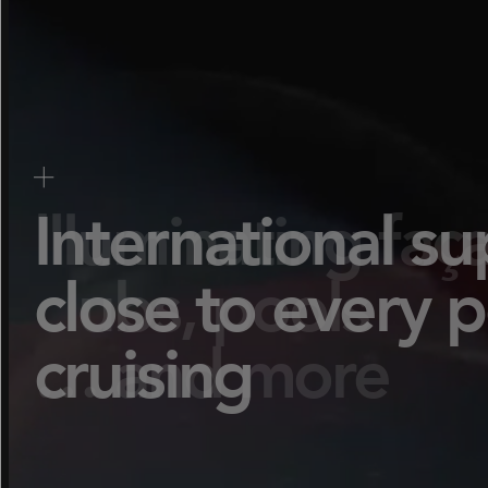
ProMotion L
Robe Marit