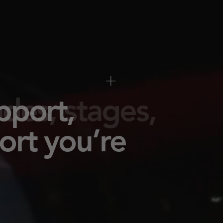
ighting
ime