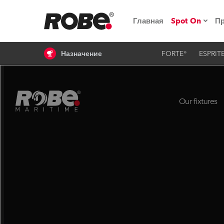
Главная
Spot On
П
Назначение
FORTE®
ESPRIT
Мероприят
iSeries
Обучающие
RoboSpot
Robe On T
Robe на п
«Кладовая
lighting