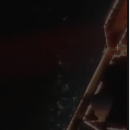
Germany
France
Czech and Slovak Republic
Торговые представители
Global
Европа
Русскоязычные территории
Латинская Америка
Развитие бизнеса