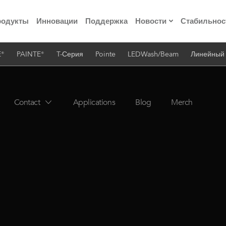
родукты
Инновации
Поддержка
Новости
Стабильнос
E®
PAINTE®
T-Серия
Pointe
LEDWash/Beam
Линейный
ия
Пресс-релизы
Реализованные про
 материалы по
he Road
лощадке
 технологий» Robe