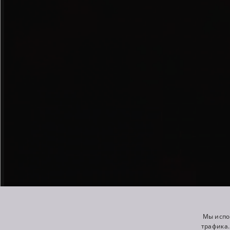
Мы испо
трафика