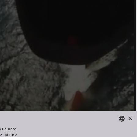
×
а нашего
та нашим
ENGLISH