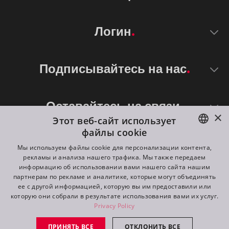
Логин
Подписывайтесь на нас
Оставайтесь на связи
×
Этот веб-сайт использует
файлы cookie
ENGLISH
Мы используем файлы cookie для персонализации контента,
рекламы и анализа нашего трафика. Мы также передаем
DE
информацию об использовании вами нашего сайта нашим
партнерам по рекламе и аналитике, которые могут объединять
FR
ее с другой информацией, которую вы им предоставили или
©
2026
ROBE lighting s.r.o.
которую они собрали в результате использования вами их услуг.
RU
Privacy Policy
All rights reserved. Created by
Appio
ПРИНЯТЬ ВСЕ
ОТКЛОНИТЬ ВСЕ