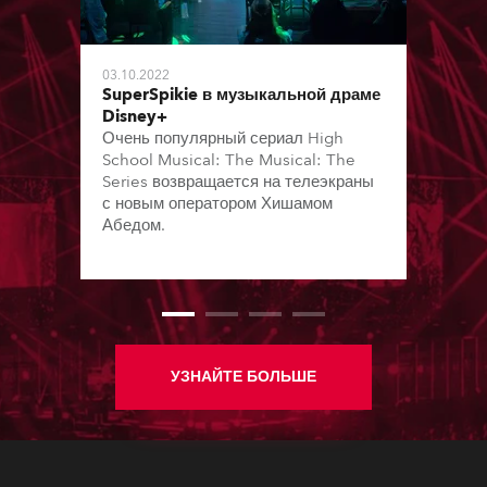
03.10.2022
SuperSpikie в музыкальной драме
Disney+
Очень популярный сериал High
School Musical: The Musical: The
Series возвращается на телеэкраны
с новым оператором Хишамом
Абедом.
УЗНАЙТЕ БОЛЬШЕ