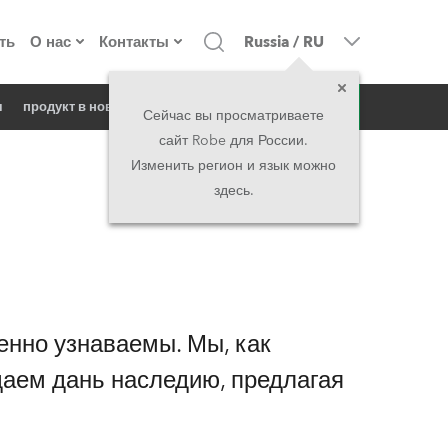
ть
О нас
Контакты
Russia
/
RU
запрос
я
продукт в новостях
о компании
Головной офис
Сейчас вы просматриваете
сайт Robe для России.
екты
Сделано в Европе
Головной офис
Изменить регион и язык можно
здесь.
директорат
Представительства
история
North America and Caribbean
вакансии
Middle East
нно узнаваемы. Мы, как
юридическая информация
Asia and Pacific
даем дань наследию, предлагая
UK and Ireland