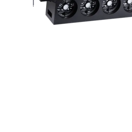
ProMotion L
Robe Marit