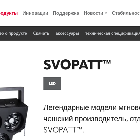
родукты
Инновации
Поддержка
Новости
Стабильнос
ео о продукте
Cкачать
аксессуары
техническая спецификаци
ия
Пресс-релизы
Реализованные про
SVOPATT™
 материалы по
LED
he Road
лощадке
Легендарные модели мгнове
чешский производитель, от
 технологий» Robe
SVOPATT™.