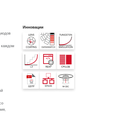
Germany
France
Инновации
Czech and Slovak Republic
диодов
Торговые представители
в каждом
Global
Европа
Русскоязычные территории
ый
Латинская Америка
е
со
Развитие бизнеса
ния,