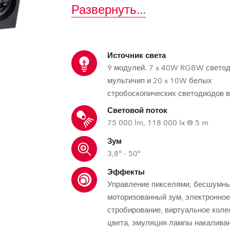
ighting
Развернуть
...
ime
Источник света
9 модулей. 7 x 40W RGBW свето
мультичип и 20 x 10W белых
стробоскопических светодиодов 
Световой поток
75 000 lm, 118 000 lx @ 5 m
Зум
3,8° - 50°
Эффекты
Управление пикселями, бесшумн
моторизованный зум, электронно
стробирование, виртуальное коле
цвета, эмуляция лампы накалива