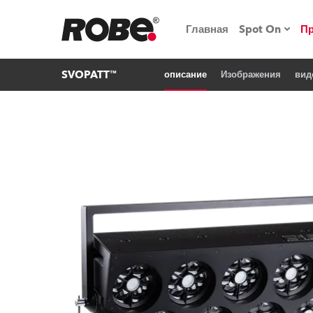
Главная
Spot On
П
SVOPATT™
описание
Изображения
вид
Мероприят
iSeries
Обучающие
RoboSpot
Robe On T
Robe на п
«Кладовая
lighting