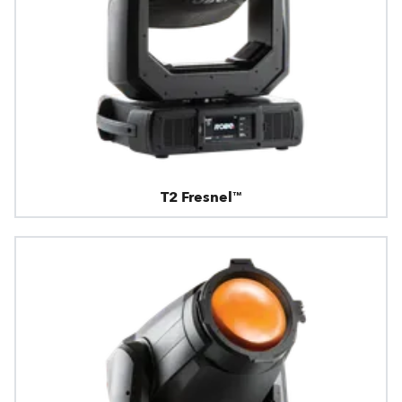
T2 Fresnel™