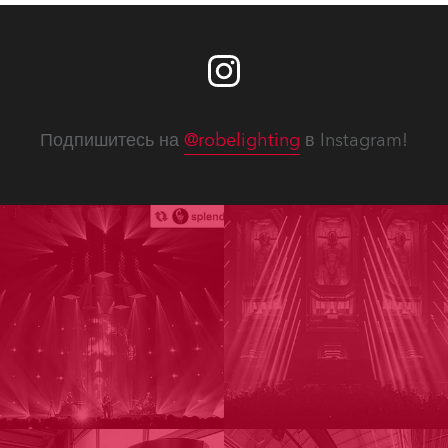
Подпишитесь на
@robelighting
в Instagram!