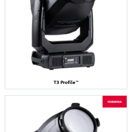
T3 Profile™
новинка