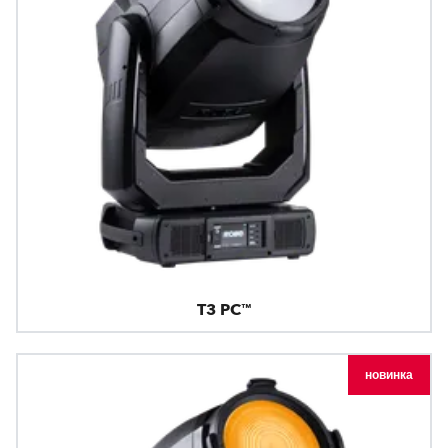
T3 PC™
новинка