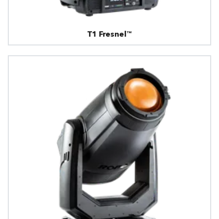
T1 Fresnel™