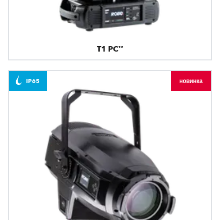
T1 PC™
IP65
новинка