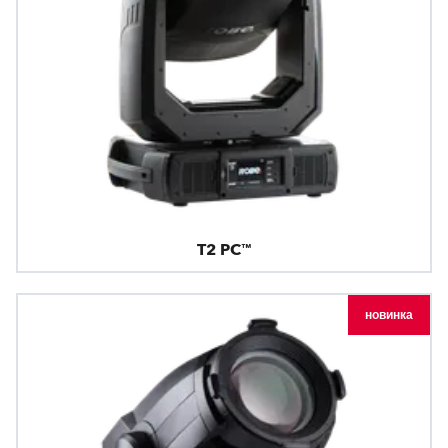
T2 PC™
новинка