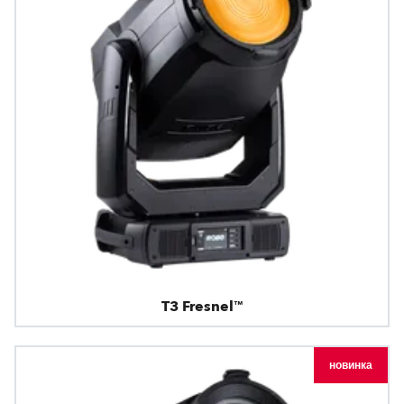
T3 Fresnel™
новинка