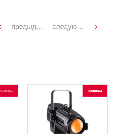
Развитие бизнеса
предыдущее
следующее
новинка
новинка