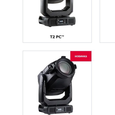
T2 PC™
новинка