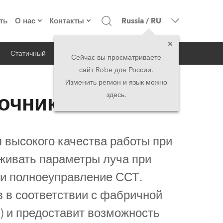
ть
О нас
Контакты
Russia
/
RU
Статичный
iSeries
Архитектурный
о компании
Головной офис
Сейчас вы просматриваете
сайт Robe для России.
екты
Сделано в Европе
Головной офис
Изменить регион и язык можно
очник Света
здесь.
директорат
Представительства
история
North America and Caribbean
я высокого качества работы при
вакансии
Middle East
живать параметры луча при
 и полноеуправление ССТ.
юридическая информация
Asia and Pacific
в в соответствии с фабричной
UK and Ireland
) и предоставит возможность