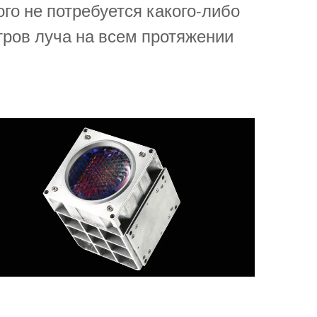
го не потребуется какого-либо
Germany
тров луча на всем протяжении
France
Czech and Slovak Republic
Торговые представители
Global
Европа
Русскоязычные территории
Латинская Америка
Развитие бизнеса