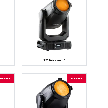
T2 Fresnel™
новинка
новинка