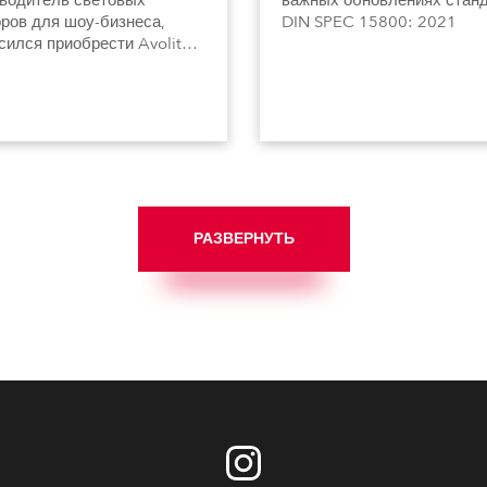
водитель световых
важных обновлениях стан
ров для шоу-бизнеса,
DIN SPEC 15800: 2021
сился приобрести Avolites
ого из лидеров по
ботке и производству
ктов по управлению
м и видео. Соглашение
достигнуто 5 июня в
обритании.
РАЗВЕРНУТЬ