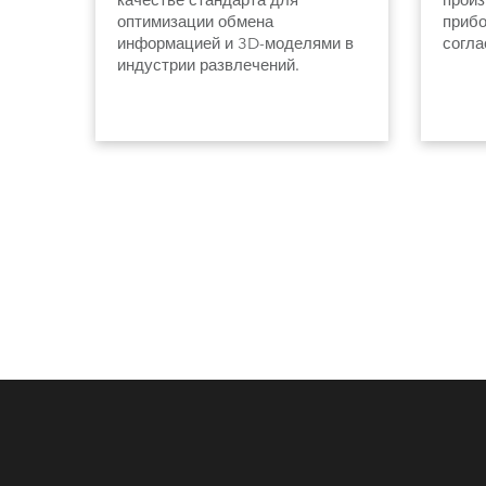
качестве стандарта для
произ
оптимизации обмена
прибо
информацией и 3D-моделями в
согла
индустрии развлечений.
— одн
разра
проду
свето
было 
Велик