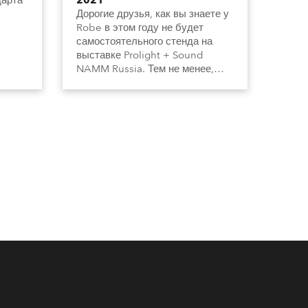
дарта
2021
Дорогие друзья, как вы знаете у
Robe в этом году не будет
самостоятельного стенда на
выставке Prolight + Sound
NAMM Russia. Тем не менее,
наши официальные
дистрибьюторы DealerCenter /
TTT group представят на стенде
1D04 в павильоне №1 все наши
новинки.