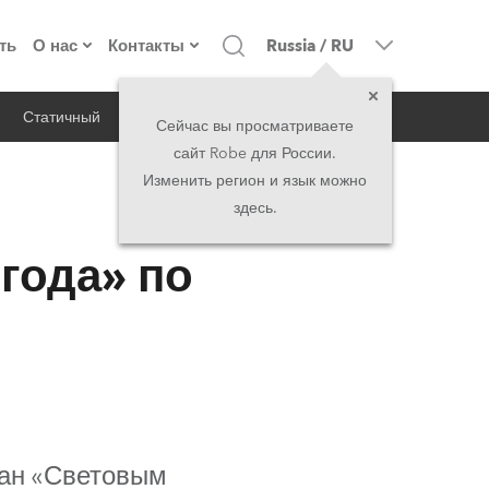
ть
О нас
Контакты
Russia
/
RU
Статичный
iSeries
Архитектурный
о компании
Головной офис
Сейчас вы просматриваете
сайт Robe для России.
екты
Сделано в Европе
Головной офис
Изменить регион и язык можно
здесь.
RSS
директорат
Представительства
года» по
история
North America and Caribbean
вакансии
Middle East
юридическая информация
Asia and Pacific
UK and Ireland
ван «Световым