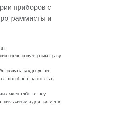
Germany
ории приборов с
программисты и
France
Czech and Slovak Republic
ит!
Торговые представители
ший очень популярным сразу
Global
бы понять нужды рынка.
ра способного работать в
Европа
самых масштабных шоу
Русскоязычные территории
ьших усилий и для нас и для
Латинская Америка
Развитие бизнеса