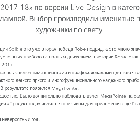
ighting
2017-18» по версии Live Design в катег
 лампой. Выбор производили именитые 
ime
художники по свету.
ии Spikie это уже вторая победа Robe подряд, а это много знач
 успешных приборов с полным движением в истории Robe, став
е 2017.
алась с конечными клиентами и профессионалами для того что
ктного легкого яркого и многофункционального надежного прибо
 В результате появился MegaPointe!
гордостью. Было волнительно наблюдать взлет MegaPointe на 
ция «Продукт года» является призывом для приложения еще бол
н невероятный год!