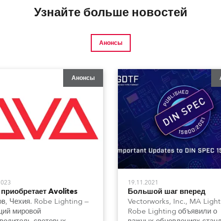
Узнайте больше новостей
Анонсы
Анонсы
2023
19.11.2021
приобретает Avolites
Большой шаг вперед
в, Чехия. Robe Lighting —
Vectorworks, Inc., MA Light
щий мировой
Robe Lighting объявили о