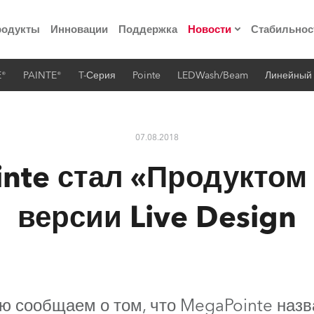
родукты
Инновации
Поддержка
Новости
Стабильнос
E®
PAINTE®
T-Серия
Pointe
LEDWash/Beam
Линейный
ия
Пресс-релизы
Реализованные про
07.08.2018
 материалы по
nte стал «Продуктом 
he Road
версии Live Design
лощадке
 технологий» Robe
ю сообщаем о том, что MegaPointe наз