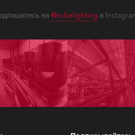
одпишитесь на
@robelighting
в Instagra