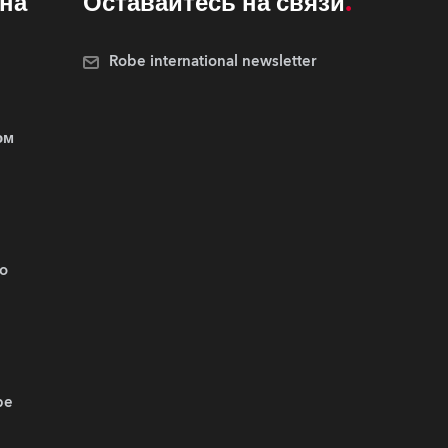
на
Оставайтесь на связи
Robe international newsletter
ом
.o
be