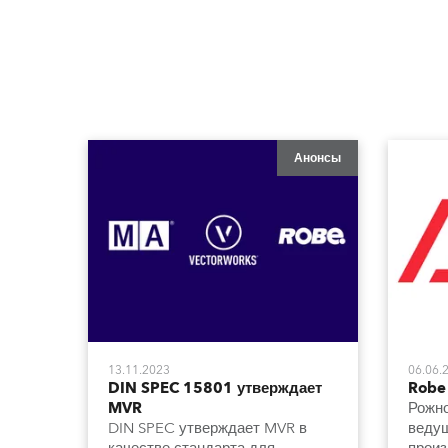
Анонсы
13.11.2023
06.06.
DIN SPEC 15801 утверждает
Robe 
MVR
Рожно
DIN SPEC утверждает MVR в
веду