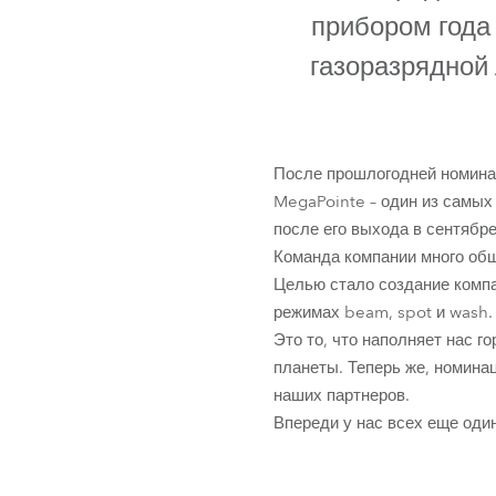
ProMotion L
прибором года 
газоразрядной
Robe Marit
После прошлогодней номинац
MegaPointe – один из самых
после его выхода в сентябр
Команда компании много общ
Целью стало создание компа
режимах beam, spot и wash.
Это то, что наполняет нас 
планеты. Теперь же, номина
наших партнеров.
Впереди у нас всех еще оди