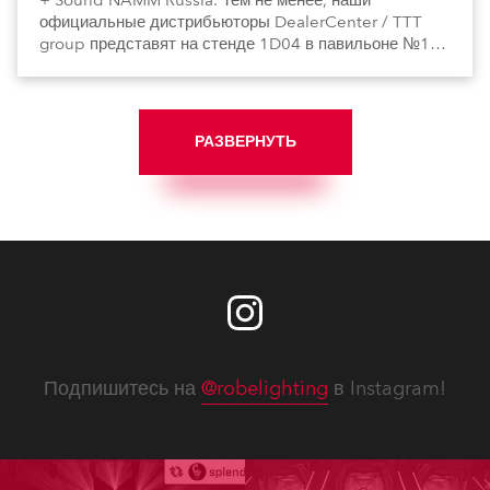
+ Sound NAMM Russia. Тем не менее, наши
официальные дистрибьюторы DealerCenter / TTT
group представят на стенде 1D04 в павильоне №1
все наши новинки.
РАЗВЕРНУТЬ
Подпишитесь на
@robelighting
в Instagram!