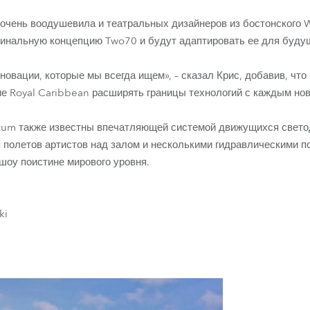
очень воодушевила и театральных дизайнеров из бостонского Wil
гинальную концепцию Two70 и будут адаптировать ее для буду
новации, которые мы всегда ищем», – сказал Крис, добавив, что
е Royal Caribbean расширять границы технологий с каждым но
tum также известны впечатляющей системой движущихся свето
полетов артистов над залом и несколькими гидравлическими п
 шоу поистине мирового уровня.
ki