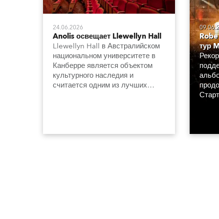
24.06.2026
09.06.
Anolis освещает Llewellyn Hall
Robe
Llewellyn Hall в Австралийском
тур M
национальном университете в
Рекор
Канберре является объектом
подде
культурного наследия и
альбо
считается одним из лучших
продо
концертных залов в стране. Он
Старт
известен великолепной
апрел
акустикой, а теперь и новой
день 
системой освещения, которая
по вс
сдержанно и элегантно
подчеркивает архитектуру и
особенности интерьера.