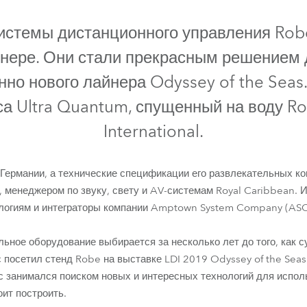
ighting
системы дистанционного управления Rob
ime
йнере. Они стали прекрасным решением 
нно нового лайнера Odyssey of the Seas
са Ultra Quantum, спущенный на воду Ro
International.
 Германии, а технические спецификации его развлекательных к
 менеджером по звуку, свету и AV-системам Royal Caribbean.
логиям и интеграторы компании Amptown System Company (ASC
ESPRITE® FS
RoboSpot™
льное оборудование выбирается за несколько лет до того, как с
с посетил стенд Robe на выставке LDI 2019 Odyssey of the Seas
с занимался поиском новых и интересных технологий для испол
оит построить.