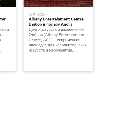
22.01.2026
ter
Albany Entertainment Centre.
Выбор в пользу Anolis
ная и
Центр искусств и развлечений
,
Олбани (Albany Entertainment
в
Centre, AEC) — современная
площадка для исполнительских
искусств и мероприятий,
NTE
известная впечатляющим
eam
архитектурным дизайном,
расположенная на набережной
города Олбани в Западной
Австралии. Центр
модернизировал систему
зального освещения в главном
театральном пространстве
Princess Royal Theatre, перейдя
с ламп накаливания на
светодиодные решения. Для
этого выбрали более ста