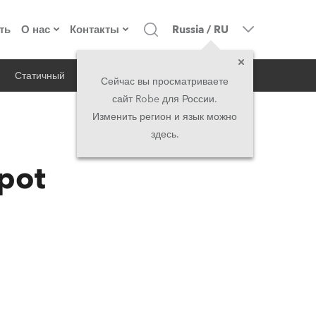
ть
О нас
Контакты
Russia
/
RU
Статичный
iSeries
Архитектурный
о компании
Головной офис
Сейчас вы просматриваете
сайт Robe для России.
екты
Сделано в Европе
Головной офис
Изменить регион и язык можно
здесь.
RSS
директорат
Представительства
pot
история
North America and Caribbean
вакансии
Middle East
юридическая информация
Asia and Pacific
UK and Ireland