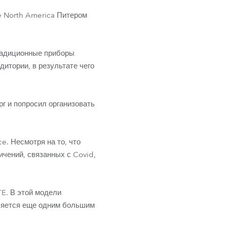
Развитие бизнеса
e North America Питером
традиционные приборы
итории, в результате чего
рг и попросил организовать
e. Несмотря на то, что
ичений, связанных с Covid,
E. В этой модели
ляется еще одним большим