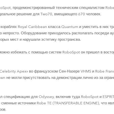
oboSpot, продемонстрированный техническим специалистом Rob
 идеальное решение для Two70, вмещающего 670 человек.
 кораблях Royal Caribbean класса Quantum и уместить в них 
о непросто. Оборудование приходилось располагать посреди ауд
торых мест и нарушали эстетику пространсва.
о можно избежать с помощью систем RoboSpot он пришел в восто
«Celebrity Apex» во французском Сен-Назере VHMS и Robe Franc
n не могли присутствовать на демонстрации лично из-за огран
л спецификацию для Odyssey, включив туда RoboSpot и ESPRIT
 сменные источники Robe TE (TRANSFERABLE ENGINE), что яв
ров.