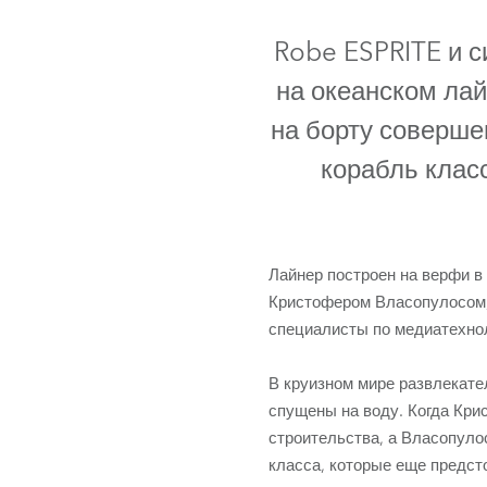
ProMotion L
Robe ESPRITE и 
Robe Marit
на океанском ла
на борту соверше
корабль клас
Лайнер построен на верфи в
Кристофером Власопулосом,
специалисты по медиатехно
В круизном мире развлекате
спущены на воду. Когда Кри
строительства, а Власопуло
класса, которые еще предст