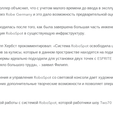
ер объяснил, что с учетом малого времени до ввода в экспл
рез Robe Germany и это дало возможность предварительной оц
одилась после того, как была завершена большая часть инжен
ция RoboSpot в существующую инфраструктуру.
пп Хербст прокомментировал: «Система RoboSpot освободила ц
ов за кулисы, которые в данном пространстве находятся на под
рмы идеально подходили для установки двух точек с ESPRITE 
яло большого труда», – заявил Филипп.
ения и управления RoboSpot со световой консоли дает художн
 них дополнительные творческие возможности и позволяет опер
ой работы с системой RoboSpot, которой работники шоу Two70