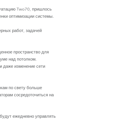
уатацию Two70, пришлось
енки оптимизации системы.
ерных работ, задачей
енное пространство для
иуме над потолком.
и даже изменение сети
икам по свету больше
аторам сосредоточиться на
 будут ежедневно управлять