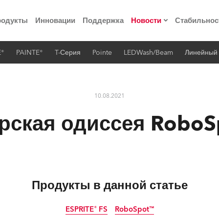
родукты
Инновации
Поддержка
Новости
Стабильнос
E®
PAINTE®
T-Серия
Pointe
LEDWash/Beam
Линейный
ия
Пресс-релизы
Реализованные про
10.08.2021
 материалы по
рская одиссея RoboS
he Road
лощадке
Продукты в данной статье
 технологий» Robe
ESPRITE® FS
RoboSpot™