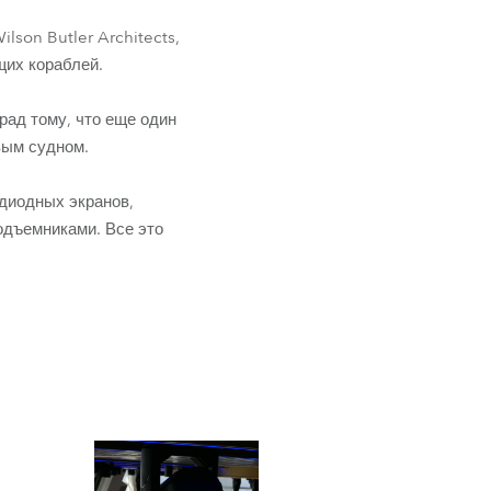
son Butler Architects,
щих кораблей.
 рад тому, что еще один
вым судном.
диодных экранов,
одъемниками. Все это