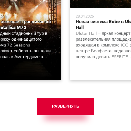
2026
28.04.2026
 освещает грандиозный
Новая система Robe в Uls
etallica M72
Hall
дный стадионный тур в
Ulster Hall — яркая концерт
ржку одиннадцатого
развлекательная площадка
ма 72 Seasons
входящая в комплекс ICC 
лжает собирать аншлаги.
центре Белфаста, недавно
овав в Амстердаме в
получила девять ESPRITE
е 2023 года, он по сей
Profile, двадцать пять PAI
радует поклонников группы
Profile и столько же LEDB
ему миру.
350.
РАЗВЕРНУТЬ