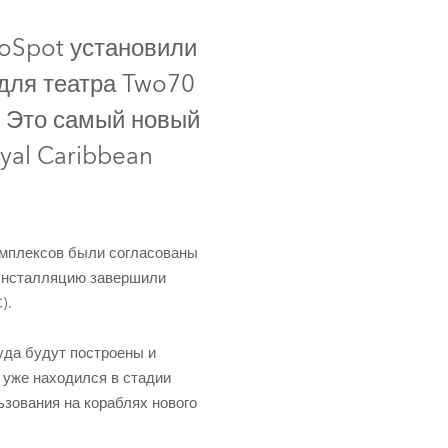
Germany
oSpot установили
France
для театра Two70
Czech and Slovak Republic
. Это самый новый
yal Caribbean
Торговые представители
Global
омплексов были согласованы
Европа
 Инсталляцию завершили
).
Русскоязычные территории
уда будут построены и
Латинская Америка
 уже находился в стадии
ьзования на кораблях нового
Развитие бизнеса