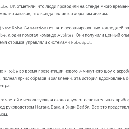
obe UK отметили, что люди проводили на стенде много времени,
жество заказов, что всегда является хорошим знаком.
Next Robe Generation) из пяти ассоциированных колледжей ра
e, а один помогал команде Avolites. Они получили ценный опы
время стримов управляли системами RoboSpot.
о к Robe во время презентации нового 9-минутного шоу с акроб
, полная ярких образов и заявлений, эта история вдохновлена 
еатра.
ех частей и использующая около двухсот осветительных прибор
од руководством Натана Вана и Энди Вебба. Все это представле
мом.
 продемонстрировать универсальность продуктов, то, как с их 