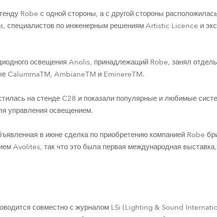
стенду Robe с одной стороны, а с другой стороны расположилас
is, специалистов по инженерным решениям Artistic Licence и э
диодного освещения Anolis, принадлежащий Robe, занял отдель
вые CalummaTM, AmbianeTM и EminereTM.
местилась на стенде C28 и показали популярные и любимые сист
ля управления освещением.
бъявленная в июне сделка по приобретению компанией Robe бр
ем Avolites, так что это была первая международная выставка,
водится совместно с журналом LSi (Lighting & Sound Internatio