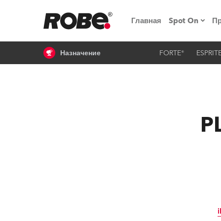
Главная
Spot On
П
Назначение
FORTE®
ESPRIT
Мероприят
iSeries
Обучающие
RoboSpot
P
Robe On T
Robe на п
«Кладовая
lighting