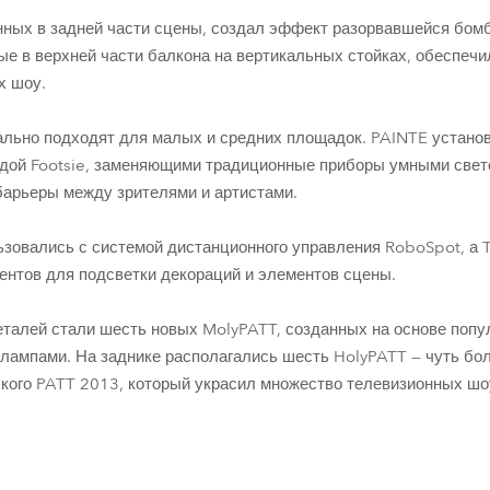
нных в задней части сцены, создал эффект разорвавшейся бом
ые в верхней части балкона на вертикальных стойках, обеспечи
х шоу.
льно подходят для малых и средних площадок. PAINTE установ
адой Footsie, заменяющими традиционные приборы умными све
арьеры между зрителями и артистами.
ьзовались с системой дистанционного управления RoboSpot, а T11
нтов для подсветки декораций и элементов сцены.
талей стали шесть новых MolyPATT, созданных на основе попул
ампами. На заднике располагались шесть HolyPATT — чуть бол
кого PATT 2013, который украсил множество телевизионных шоу