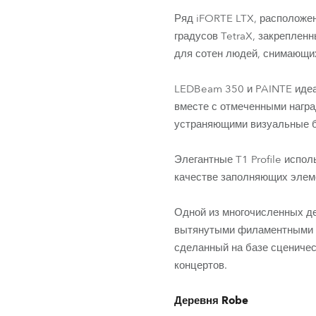
Ряд iFORTE LTX, расположе
градусов TetraX, закрепленн
для сотен людей, снимающи
LEDBeam 350 и PAINTE идеа
вместе с отмеченными нагр
устраняющими визуальные б
Элегантные T1 Profile испол
качестве заполняющих элеме
Одной из многочисленных де
вытянутыми филаментными л
сделанный на базе сценичес
концертов.
Деревня Robe