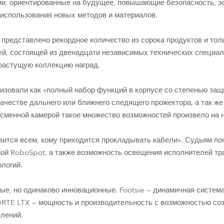
гии, ориентированные на будущее, повышающие безопасность, 
 использования новых методов и материалов.
о представлено рекордное количество из сорока продуктов и то
й, состоящей из двенадцати независимых технических специал
растущую коллекцию наград.
изовали как «полный набор функций в корпусе со степенью защ
ачестве дальнего или ближнего следящего прожектора, а так же
 сменной камерой такое множество возможностей произвело на 
авится всем, кому приходится прокладывать кабели». Судьям п
мой RoboSpot, а также возможность освещения исполнителей т
логий.
ные, но одинаково инновационные. Footsie — динамичная систе
ORTE LTX — мощность и производительность с возможностью соз
лений.