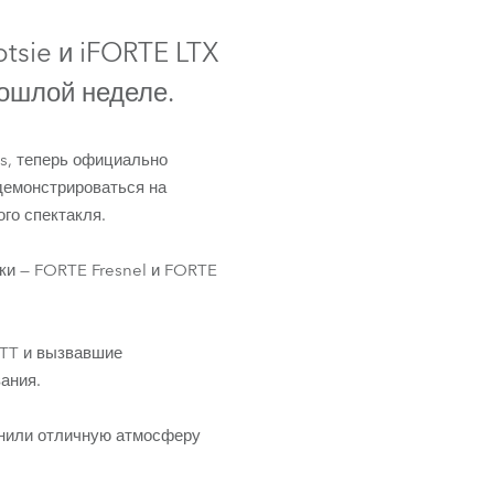
Germany
tsie и iFORTE LTX
France
ошлой неделе.
Czech and Slovak Republic
s, теперь официально
Торговые представители
демонстрироваться на
го спектакля.
Global
ки — FORTE Fresnel и FORTE
Европа
Русскоязычные территории
PC
ATT и вызвавшие
ания.
Латинская Америка
енили отличную атмосферу
Развитие бизнеса