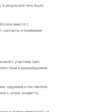
Развитие бизнеса
 в результате чего было
ботали вместе с
т, контакты и понимание
атикой с участием трех
богатством и разнообразием
ов, задумана и поставлена
но с огнем, конфетти,
помощью можно переходить от