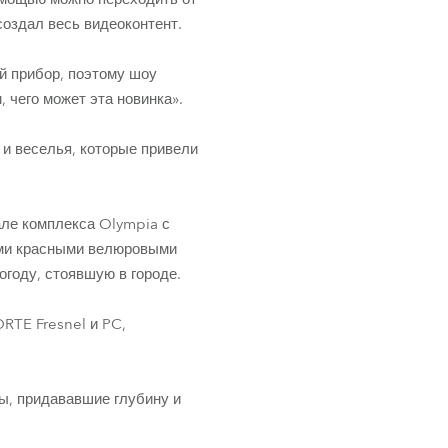
создал весь видеоконтент.
й прибор, поэтому шоу
 чего может эта новинка».
и веселья, которые привели
але комплекса Olympia с
ными красными велюровыми
году, стоявшую в городе.
RTE Fresnel и PC,
ы, придававшие глубину и