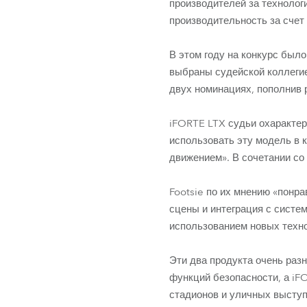
производителей за техноло
производительность за счет
В этом году на конкурс был
выбраны судейской коллегие
двух номинациях, пополнив 
iFORTE LTX судьи охарактер
использовать эту модель в к
движением». В сочетании со
Footsie по их мнению «понр
сцены и интеграция с систе
использованием новых техно
Эти два продукта очень раз
функций безопасности, а iF
стадионов и уличных выступ