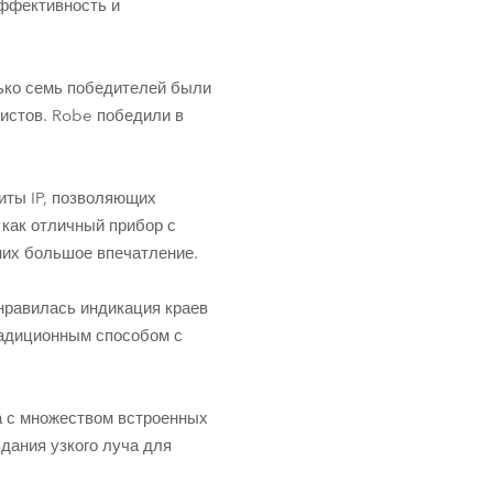
эффективность и
лько семь победителей были
истов. Robe победили в
иты IP, позволяющих
 как отличный прибор с
них большое впечатление.
онравилась индикация краев
радиционным способом с
ма с множеством встроенных
дания узкого луча для