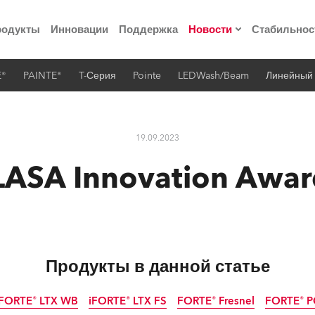
родукты
Инновации
Поддержка
Новости
Стабильнос
E®
PAINTE®
T-Серия
Pointe
LEDWash/Beam
Линейный
ия
Пресс-релизы
Реализованные про
19.09.2023
 материалы по
LASA Innovation Awar
he Road
лощадке
Продукты в данной статье
 технологий» Robe
iFORTE® LTX WB
iFORTE® LTX FS
FORTE® Fresnel
FORTE® P