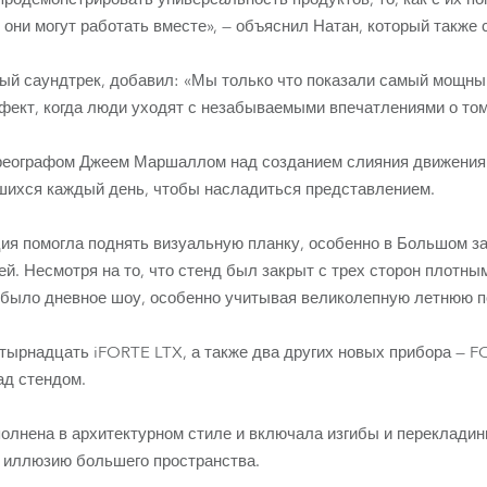
к они могут работать вместе», — объяснил Натан, который также 
ый саундтрек, добавил: «Мы только что показали самый мощны
ект, когда люди уходят с незабываемыми впечатлениями о том,
ореографом Джеем Маршаллом над созданием слияния движения 
вшихся каждый день, чтобы насладиться представлением.
ция помогла поднять визуальную планку, особенно в Большом з
й. Несмотря на то, что стенд был закрыт с трех сторон плот
 было дневное шоу, особенно учитывая великолепную летнюю по
тырнадцать iFORTE LTX, а также два других новых прибора — FO
ад стендом.
лнена в архитектурном стиле и включала изгибы и перекладин
 иллюзию большего пространства.