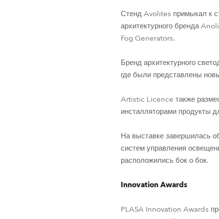
Стенд Avolites примыкал к 
архитектурного бренда Anol
Fog Generators.
Бренд архитектурного свето
где были представлены но
Artistic Licence также раз
инсталляторами продукты д
На выставке завершилась о
систем управления освещени
расположились бок о бок.
Innovation Awards
PLASA Innovation Awards про