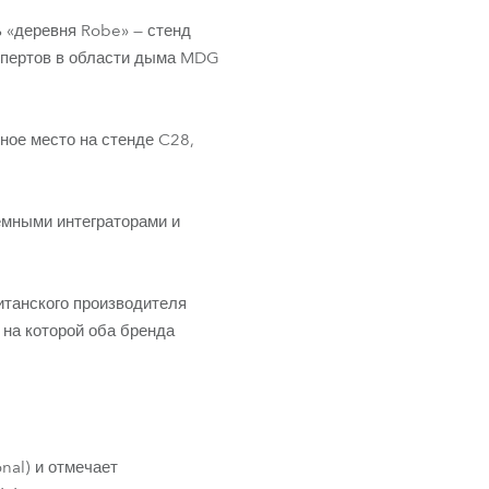
ь «деревня Robe» — стенд
кспертов в области дыма MDG
ное место на стенде C28,
емными интеграторами и
итанского производителя
 на которой оба бренда
nal) и отмечает