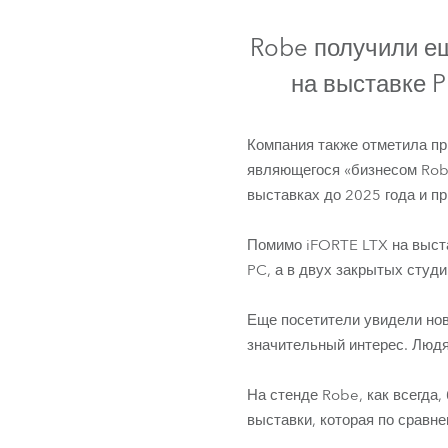
ProMotion L
IP65
Robe получили ещ
Robe Marit
на выставке 
Компания также отметила пр
являющегося «бизнесом Robe
выставках до 2025 года и п
Помимо iFORTE LTX на выст
PC, а в двух закрытых студ
i
Еще посетители увидели но
значительный интерес. Людя
На стенде Robe, как всегда
выставки, которая по сравн