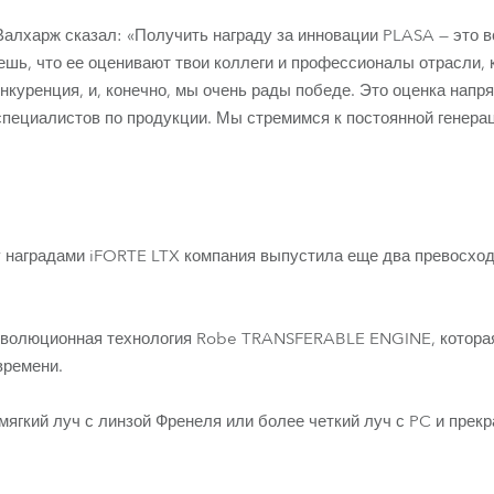
 Валхарж сказал: «Получить награду за инновации PLASA — это в
ешь, что ее оценивают твои коллеги и профессионалы отрасли, 
онкуренция, и, конечно, мы очень рады победе. Это оценка нап
пециалистов по продукции. Мы стремимся к постоянной генера
у наградами iFORTE LTX компания выпустила еще два превосхо
революционная технология Robe TRANSFERABLE ENGINE, которая
времени.
ягкий луч с линзой Френеля или более четкий луч с PC и прек