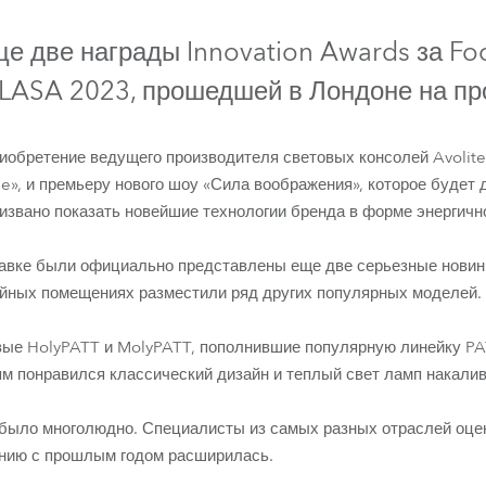
ighting
IP65
е две награды Innovation Awards за Foo
ime
PLASA 2023, прошедшей в Лондоне на пр
иобретение ведущего производителя световых консолей Avolite
», и премьеру нового шоу «Сила воображения», которое будет 
ризвано показать новейшие технологии бренда в форме энергично
авке были официально представлены еще две серьезные новин
ийных помещениях разместили ряд других популярных моделей.
FORTE® LTX WB
iFORTE® LTX FS
FORTE® Fresnel
FORTE® 
вые HolyPATT и MolyPATT, пополнившие популярную линейку P
м понравился классический дизайн и теплый свет ламп накалив
, было многолюдно. Специалисты из самых разных отраслей оц
ению с прошлым годом расширилась.