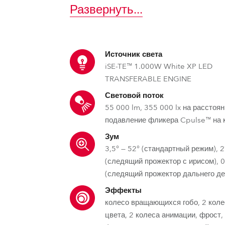
ighting
Развернуть
...
ime
Источник света
iSE-TE™ 1.000W White XP LED
TRANSFERABLE ENGINE
Световой поток
55 000 lm, 355 000 lx на расстоя
подавление фликера Cpulse™ на 
Зум
3,5° — 52° (стандартный режим), 2
(следящий прожектор с ирисом), 0
(следящий прожектор дальнего де
Эффекты
колесо вращающихся гобо, 2 коле
цвета, 2 колеса анимации, фрост, 