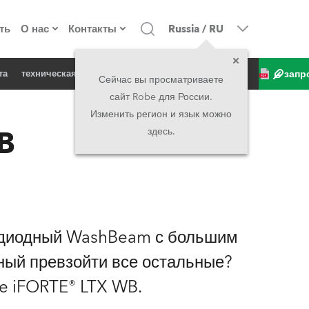
ть
О нас
Контакты
Russia
/
RU
запр
та
техническая спецификация
продукт в новостях
о компании
Головной офис
Сейчас вы просматриваете
сайт Robe для России.
екты
Сделано в Европе
Головной офис
Изменить регион и язык можно
B
здесь.
директорат
Представительства
история
North America and Caribbean
вакансии
Middle East
одиодный WashBeam с большим
юридическая информация
Asia and Pacific
ный превзойти все остальные?
e iFORTE® LTX WB.
UK and Ireland