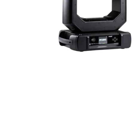
ProMotion L
Robe Marit