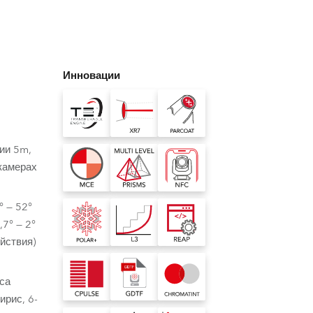
Germany
France
Инновации
Czech and Slovak Republic
Торговые представители
Global
нии 5m,
камерах
Европа
° — 52°
Русскоязычные территории
,7° — 2°
йствия)
Латинская Америка
са
Развитие бизнеса
ирис, 6-