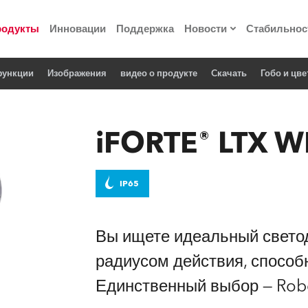
родукты
Инновации
Поддержка
Новости
Стабильнос
функции
Изображения
видео о продукте
Cкачать
Гобо и цве
ия
Пресс-релизы
Реализованные про
iFORTE® LTX W
 материалы по
IP65
he Road
лощадке
Вы ищете идеальный свет
радиусом действия, способ
 технологий» Robe
Единственный выбор — Rob