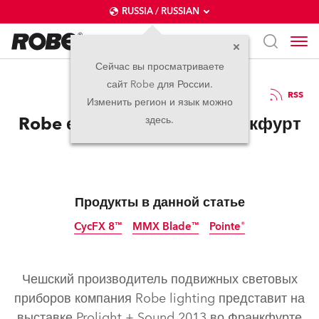
RUSSIA / RUSSIAN
Сейчас вы просматриваете
сайт Robe для России.
02.04.2013
RSS
Изменить регион и язык можно
Robe едет с Pointe во Франкфурт
здесь.
Продукты в данной статье
CycFX 8™
MMX Blade™
Pointe®
прекращено
прекращено
прекращено
Чешский производитель подвижных световых
приборов компания Robe lighting представит на
выставке Prolight + Sound 2013 во Франкфурте