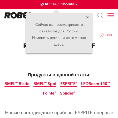
RUSSIA / RUSSIAN
Сейчас вы просматриваете
сайт Robe для России.
15.11.2019
RSS
Изменить регион и язык можно
Robe ESPRITES на AMF
здесь.
Продукты в данной статье
BMFL™ Blade
BMFL™ Spot
ESPRITE®
LEDBeam 150™
Pointe®
Spiider®
прекращено
прекращено
прекращено
Новые светодиодные приборы ESPRITE впервые