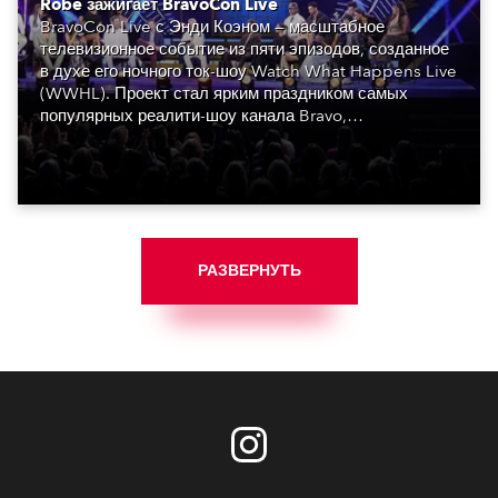
Robe зажигает BravoCon Live
BravoCon Live с Энди Коэном — масштабное
телевизионное событие из пяти эпизодов, созданное
в духе его ночного ток-шоу Watch What Happens Live
(WWHL). Проект стал ярким праздником самых
популярных реалити-шоу канала Bravo,
объединившим знаменитостей, которые формируют
уникальную атмосферу.
РАЗВЕРНУТЬ