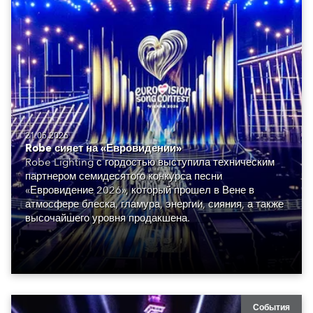
21.05.2026
Robe сияет на «Евровидении»
Robe Lighting с гордостью выступила техническим
партнером семидесятого конкурса песни
«Евровидение 2026», который прошел в Вене в
атмосфере блеска, гламура, энергии, сияния, а также
высочайшего уровня продакшена.
События