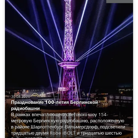
30.04.2026
Празднование 100-летия Берлинской
радиобашни
В рамках впечатляющего светового шоу 154-
метровую Берлинскую радиобашню, расположенную
в районе Шарлоттенбург-Вильмерсдорф, подсветили
тридцатью двумя Robe iBOLT и тридцатью шестью