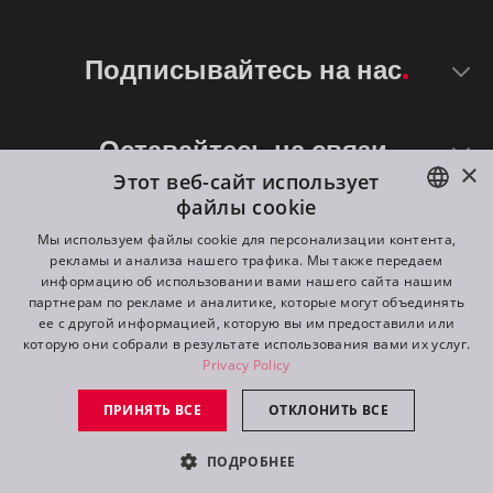
Подписывайтесь на нас
Оставайтесь на связи
×
Этот веб-сайт использует
файлы cookie
ENGLISH
Мы используем файлы cookie для персонализации контента,
рекламы и анализа нашего трафика. Мы также передаем
DE
информацию об использовании вами нашего сайта нашим
партнерам по рекламе и аналитике, которые могут объединять
FR
ее с другой информацией, которую вы им предоставили или
©
2026
ROBE lighting s.r.o.
которую они собрали в результате использования вами их услуг.
RU
Privacy Policy
All rights reserved. Created by
Appio
ПРИНЯТЬ ВСЕ
ОТКЛОНИТЬ ВСЕ
Switch to desktop mode
ПОДРОБНЕЕ