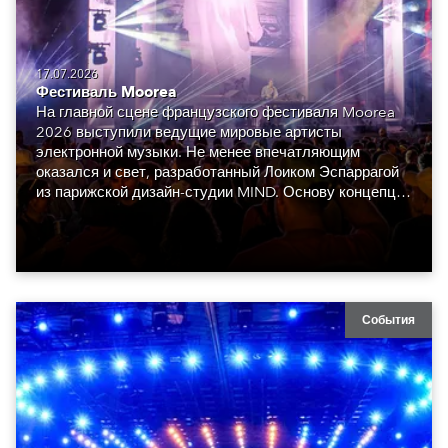
17.07.2026
Фестиваль Moorea
На главной сцене французского фестиваля Moorea
2026 выступили ведущие мировые артисты
электронной музыки. Не менее впечатляющим
оказался и свет, разработанный Лоиком Эспаррагой
из парижской дизайн-студии MIND. Основу концепции
составили сорок восемь Robe GigaPointe.
События