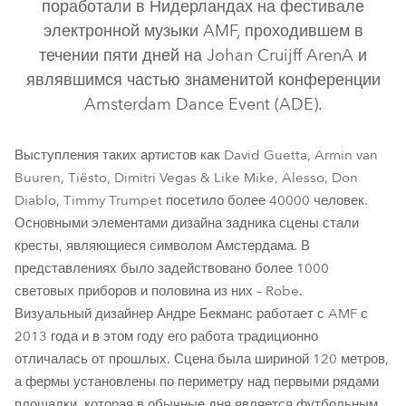
поработали в Нидерландах на фестивале
электронной музыки AMF, проходившем в
течении пяти дней на Johan Cruijff ArenA и
являвшимся частью знаменитой конференции
Amsterdam Dance Event (ADE).
Выступления таких артистов как David Guetta, Armin van
Buuren, Tiësto, Dimitri Vegas & Like Mike, Alesso, Don
LEDBeam 150™
BMFL™ Blade
BMFL™ Spot
ESPRITE®
Diablo, Timmy Trumpet посетило более 40000 человек.
Основными элементами дизайна задника сцены стали
Spiider®
Pointe®
кресты, являющиеся символом Амстердама. В
представлениях было задействовано более 1000
световых приборов и половина из них – Robe.
Визуальный дизайнер Андре Бекманс работает с AMF с
2013 года и в этом году его работа традиционно
отличалась от прошлых. Сцена была шириной 120 метров,
а фермы установлены по периметру над первыми рядами
площадки, которая в обычные дня является футбольным