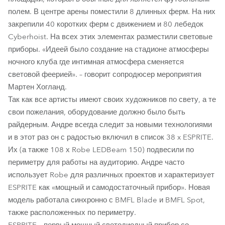
полем. В центре арены поместили 8 длинных ферм. На них
закрепили 40 коротких ферм с движением и 80 лебедок
Cyberhoist. На всех этих элементах разместили световые
приборы. «Идеей было создание на стадионе атмосферы
ночного клуба где интимная атмосфера сменяется
световой феерией». – говорит сопродюсер мероприятия
Мартен Хогланд.
Так как все артисты имеют своих художников по свету, а те
свои пожелания, оборудование должно было быть
райдерным. Андре всегда следит за новыми технологиями
и в этот раз он с радостью включил в список 38 x ESPRITE.
Их (а также 108 х Robe LEDBeam 150) подвесили по
периметру для работы на аудиторию. Андре часто
использует Robe для различных проектов и характеризует
ESPRITE как «мощный и самодостаточный прибор». Новая
модель работала синхронно с BMFL Blade и BMFL Spot,
также расположенных по периметру.