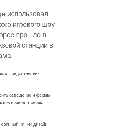
Germany
age использовал
France
ого игрового шоу
Czech and Slovak Republic
оторое прошло в
азовой станции в
Торговые представители
ама.
Global
были предоставлены
Европа
Русскоязычные территории
авить освещение и фермы
тников проводят серию
Латинская Америка
Развитие бизнеса
нованный на них дизайн,