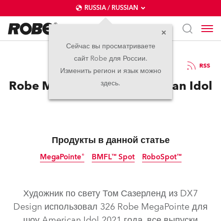
RUSSIA / RUSSIAN
Сейчас вы просматриваете
сайт Robe для России.
25.06.2021
RSS
Изменить регион и язык можно
Robe MegaPointe на American Idol
здесь.
Продукты в данной статье
MegaPointe®
BMFL™ Spot
RoboSpot™
прекращено
Художник по свету Том Сазерленд из DX7
Design использовал 326 Robe MegaPointe для
шоу American Idol 2021 года, все выпуски