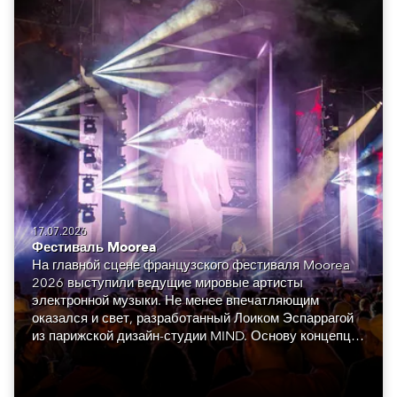
17.07.2026
Фестиваль Moorea
На главной сцене французского фестиваля Moorea
2026 выступили ведущие мировые артисты
электронной музыки. Не менее впечатляющим
оказался и свет, разработанный Лоиком Эспаррагой
из парижской дизайн-студии MIND. Основу концепции
составили сорок восемь Robe GigaPointe.