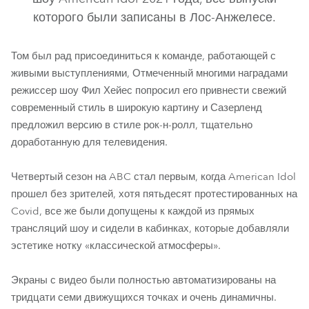
которого были записаны в Лос-Анжелесе.
Том был рад присоединиться к команде, работающей с
живыми выступлениями, Отмеченный многими наградами
режиссер шоу Фил Хейес попросил его привнести свежий
современный стиль в широкую картину и Сазерленд
предложил версию в стиле рок-н-ролл, тщательно
доработанную для телевидения.
MegaPointe®
BMFL™ Spot
RoboSpot™
Четвертый сезон на ABC стал первым, когда American Idol
прошел без зрителей, хотя пятьдесят протестированных на
Covid, все же были допущены к каждой из прямых
трансляций шоу и сидели в кабинках, которые добавляли
эстетике нотку «классической атмосферы».
Экраны с видео были полностью автоматизированы на
тридцати семи движущихся точках и очень динамичны.