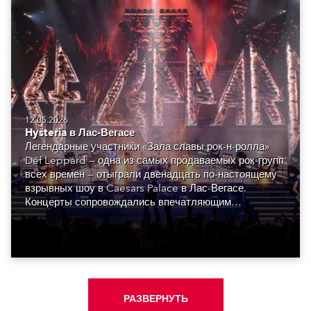
12.05.2026
Hysteria в Лас-Вегасе
Легендарные участники «Зала славы рок-н-ролла»
Def Leppard — одна из самых продаваемых рок-групп
всех времен — отыграли двенадцать по-настоящему
взрывных шоу в Caesars Palace в Лас-Вегасе.
Концерты сопровождались впечатляющим
визуальным оформлением, созданным монреальской
Luz Studio.
РАЗВЕРНУТЬ