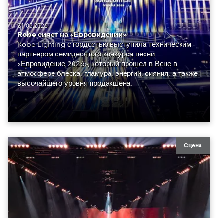
21.05.2026
Robe сияет на «Евровидении»
Robe Lighting с гордостью выступила техническим
партнером семидесятого конкурса песни
«Евровидение 2026», который прошел в Вене в
атмосфере блеска, гламура, энергии, сияния, а также
высочайшего уровня продакшена.
Сцена