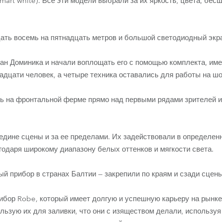
mart white). Все эти модели выбрали за их яркость, цвета, бес
.
ать восемь на пятнадцать метров и большой светодиодный экр
ан Доминика и начали воплощать его с помощью комплекта, име
адцати человек, а четыре техника оставались для работы на шо
ь на фронтальной ферме прямо над первыми рядами зрителей и
дине сцены и за ее пределами. Их задействовали в определен
одаря широкому диапазону белых оттенков и мягкости света.
й прибор в странах Балтии — закрепили по краям и сзади сцены
бор Robe, который имеет долгую и успешную карьеру на рынке
ользую их для заливки, что они с изяществом делали, используя