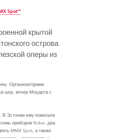
Germany
MX Spot™
France
екращено
прекращено
роенной крытой
Czech and Slovak Republic
стонского острова
Торговые представители
лезской оперы из
Global
Европа
лину. Организаторами
ла-шоу, вечер Моцарта с
Русскоязычные территории
Латинская Америка
X Spot™
. В Эстонии ему помогали
 семь приборов Robe: два
Развитие бизнеса
ять MMX Spot, а также