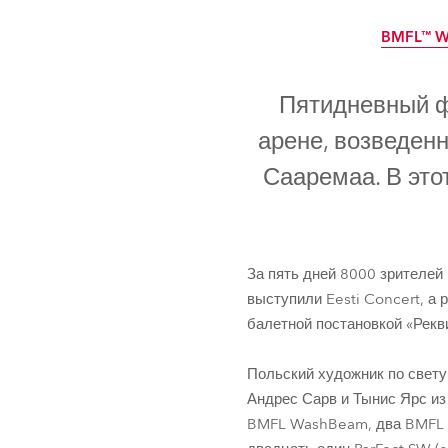
ProMotion L
BMFL™ W
Robe Marit
Пятидневный ф
арене, возведенн
Сааремаа. В это
За пять дней 8000 зрителей
выступили Eesti Concert, а 
балетной постановкой «Рекв
BMFL™ W
Польский художник по свету
Андрес Сарв и Тынис Ярс из
BMFL WashBeam, два BMFL B