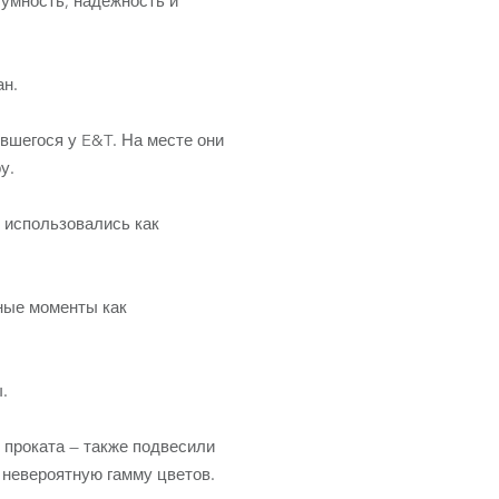
шумность, надежность и
Развитие бизнеса
ан.
вшегося у E&T. На месте они
у.
 использовались как
ные моменты как
.
 проката — также подвесили
 невероятную гамму цветов.