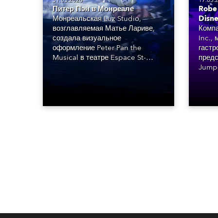
31.03.2026
17.03.
Питер Пэн в Монреале
Robe 
Монреальская Luz Studio,
Disne
возглавляемая Матье Лариве,
Компа
создала визуальное
Inc.,
оформление Peter Pan the
гастр
Musical в театре Espace St-
предс
Denis. Это первая постановка
Jump 
знаменитого спектакля на этой
состо
площадке. Ее задача — передать
года 
очарование оригинальной
постановки в современном
сценическом контексте.