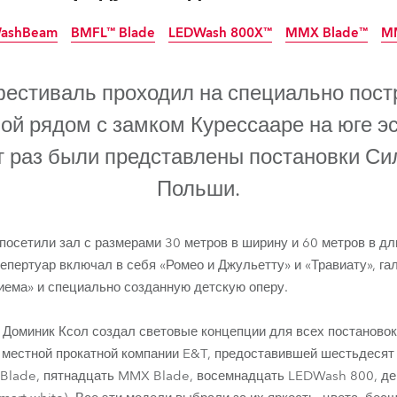
ighting
ashBeam
BMFL™ Blade
LEDWash 800X™
MMX Blade™
M
ime
прекращено
прекращено
прекращено
пр
естиваль проходил на специально пост
ой рядом с замком Курессааре на юге э
т раз были представлены постановки Си
Польши.
 посетили зал с размерами 30 метров в ширину и 60 метров в д
репертуар включал в себя «Ромео и Джульетту» и «Травиату», га
иема» и специально созданную детскую оперу.
ashBeam
BMFL™ Blade
LEDWash 800X™
MMX Blade™
MM
 Доминик Ксол создал световые концепции для всех постановок
 местной прокатной компании E&T, предоставившей шестьдесят
lade, пятнадцать MMX Blade, восемнадцать LEDWash 800, дев