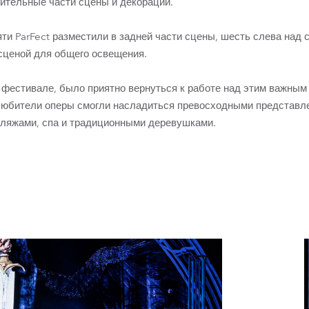
ительные части сцены и декораций.
яти ParFect разместили в задней части сцены, шесть слева над
 сценой для общего освещения.
м фестивале, было приятно вернуться к работе над этим важным
 любители оперы смогли насладиться превосходными представл
пляжами, спа и традиционными деревушками.