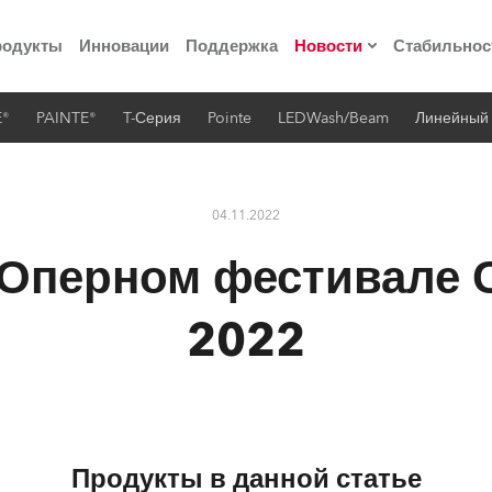
родукты
Инновации
Поддержка
Новости
Стабильнос
E®
PAINTE®
T-Серия
Pointe
LEDWash/Beam
Линейный
ия
Пресс-релизы
Реализованные про
04.11.2022
 материалы по
 Оперном фестивале 
he Road
2022
лощадке
 технологий» Robe
Продукты в данной статье