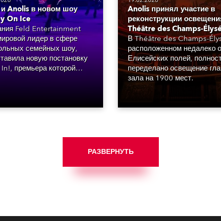
2026
19.02.2026
и Anolis в новом шоу
Anolis принял участие в
y On Ice
реконструкции освещени
ния Feld Entertainment
Théâtre des Champs-Élys
 мировой лидер в сфере
В Théâtre des Champs-Ély
ольных семейных шоу,
расположенном недалеко 
тавила новую постановку
Елисейских полей, полнос
In!, премьера которой
переделано освещение гла
ялась 29 августа 2025
зала на 1900 мест.
в Орландо, Флорида.
РАЗВЕРНУТЬ