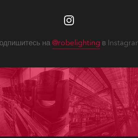
одпишитесь на
@robelighting
в Instagra