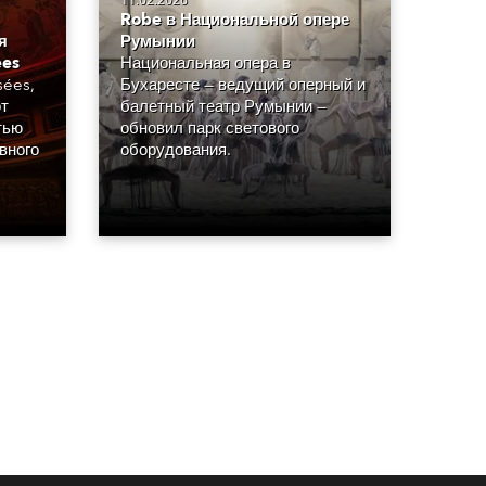
11.02.2026
Robe в Национальной опере
я
Румынии
ées
Национальная опера в
sées,
Бухаресте — ведущий оперный и
от
балетный театр Румынии —
тью
обновил парк светового
вного
оборудования.