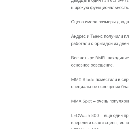
двадцать один ParFect SW (s
широкую функциональность
Сцена имела размеры двадц
Андрес и Тынис получили пл
работали с бригадой из двен
Все четыре BMFL находилис
основное освещение.
MMX Blade поместили в сере
специальное освещения благ
MMX Spot — очень популярны
LEDWash 800 — еще один при
впереди и сзади сцены, исп