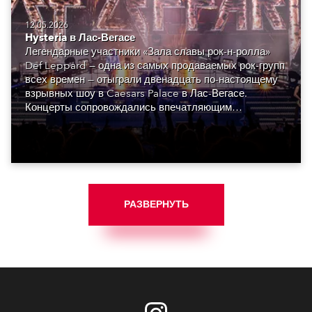
12.05.2026
Hysteria в Лас-Вегасе
Легендарные участники «Зала славы рок-н-ролла»
Def Leppard — одна из самых продаваемых рок-групп
всех времен — отыграли двенадцать по-настоящему
взрывных шоу в Caesars Palace в Лас-Вегасе.
Концерты сопровождались впечатляющим
визуальным оформлением, созданным монреальской
Luz Studio.
РАЗВЕРНУТЬ