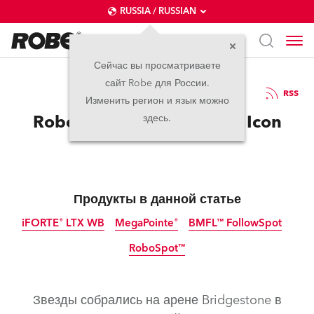
RUSSIA / RUSSIAN
Сейчас вы просматриваете
сайт Robe для России.
20.09.2024
RSS
Изменить регион и язык можно
Robe освещает American Icon
здесь.
Продукты в данной статье
iFORTE® LTX WB
MegaPointe®
BMFL™ FollowSpot
RoboSpot™
IP65
прекращено
Звезды собрались на арене Bridgestone в