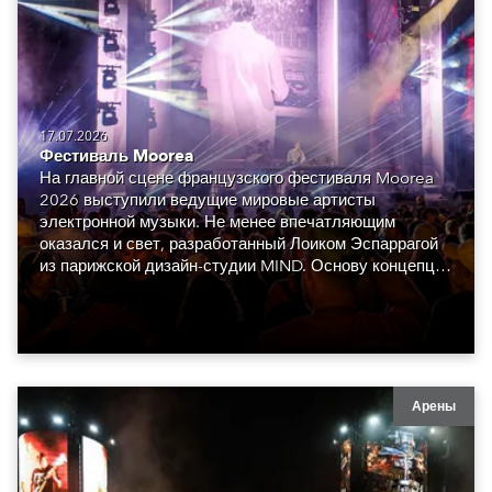
17.07.2026
Фестиваль Moorea
На главной сцене французского фестиваля Moorea
2026 выступили ведущие мировые артисты
электронной музыки. Не менее впечатляющим
оказался и свет, разработанный Лоиком Эспаррагой
из парижской дизайн-студии MIND. Основу концепции
составили сорок восемь Robe GigaPointe.
Арены