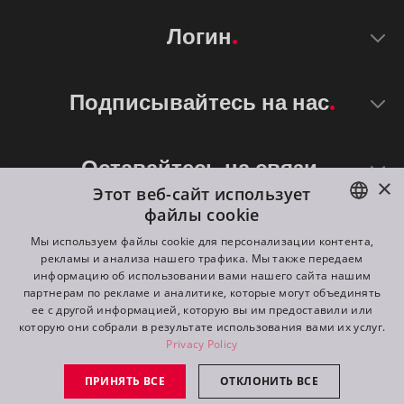
Логин
Подписывайтесь на нас
Оставайтесь на связи
×
Этот веб-сайт использует
файлы cookie
ENGLISH
Мы используем файлы cookie для персонализации контента,
рекламы и анализа нашего трафика. Мы также передаем
DE
информацию об использовании вами нашего сайта нашим
партнерам по рекламе и аналитике, которые могут объединять
FR
ее с другой информацией, которую вы им предоставили или
©
2026
ROBE lighting s.r.o.
которую они собрали в результате использования вами их услуг.
RU
Privacy Policy
All rights reserved. Created by
Appio
ПРИНЯТЬ ВСЕ
ОТКЛОНИТЬ ВСЕ
Switch to desktop mode