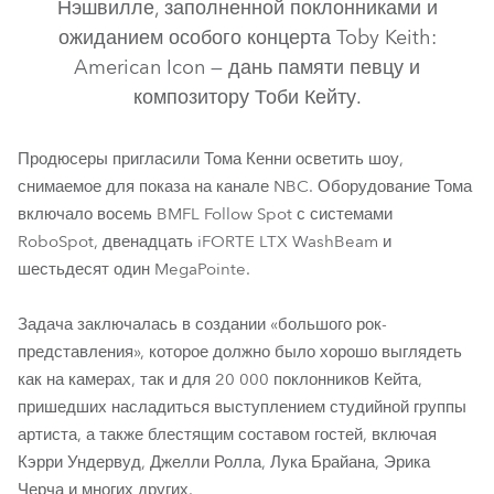
Нэшвилле, заполненной поклонниками и
ожиданием особого концерта Toby Keith:
American Icon — дань памяти певцу и
композитору Тоби Кейту.
Продюсеры пригласили Тома Кенни осветить шоу,
снимаемое для показа на канале NBC. Оборудование Тома
включало восемь BMFL Follow Spot с системами
BMFL™ FollowSpot
iFORTE® LTX WB
MegaPointe®
RoboSpot, двенадцать iFORTE LTX WashBeam и
шестьдесят один MegaPointe.
RoboSpot™
Задача заключалась в создании «большого рок-
представления», которое должно было хорошо выглядеть
как на камерах, так и для 20 000 поклонников Кейта,
пришедших насладиться выступлением студийной группы
артиста, а также блестящим составом гостей, включая
Кэрри Ундервуд, Джелли Ролла, Лука Брайана, Эрика
Черча и многих других.