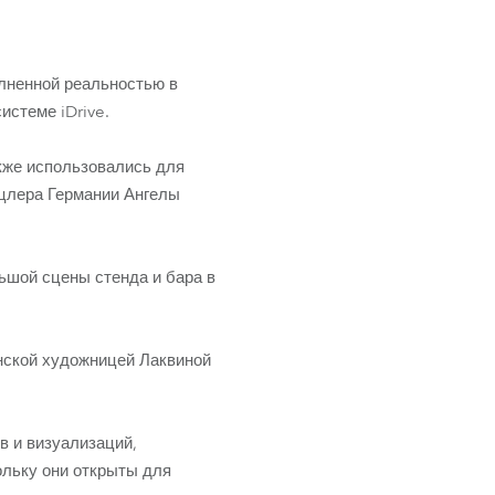
олненной реальностью в
стеме iDrive.
кже использовались для
нцлера Германии Ангелы
шой сцены стенда и бара в
нской художницей Лаквиной
в и визуализаций,
ольку они открыты для