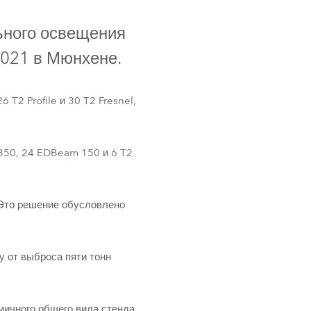
Germany
ьного освещения
France
2021 в Мюнхене.
Czech and Slovak Republic
T2 Profile и 30 T2 Fresnel,
Торговые представители
Global
 350, 24 EDBeam 150 и 6 T2
Европа
Это решение обусловлено
Русскоязычные территории
RoboSpot™
Латинская Америка
у от выброса пяти тонн
Развитие бизнеса
мичного общего вида стенда