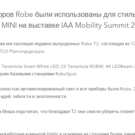
ighting
оров Robe были использованы для стил
ime
MINI на выставке IAA Mobility Summit 
ая инсталляция недавно выпущенных Robe T2, состоящая из 126 
 TLD Planungsgruppe.
 Tarrantula Smart White LED, 22 Tarrantula RGBW, 44 LEDBeam
двумя базовыми станциями RoboSpot.
лностью автоматизированный свет и все приборы были Robe. 
T2 Fresnel™
Tarrantula™
LEDBeam 350™
LEDBeam 150™
дей, гибкости и экологичности.
а Миша подсчитал, что благодаря Т2 они смогли уберечь планет
разработана командой BMW и основана на создании более дина