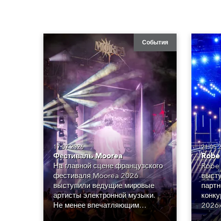
События
17.07.2026
21.05.
Фестиваль Moorea
Robe
На главной сцене французского
Robe 
фестиваля Moorea 2026
высту
выступили ведущие мировые
партн
артисты электронной музыки.
конку
Не менее впечатляющим
2026»
оказался и свет, разработанный
атмос