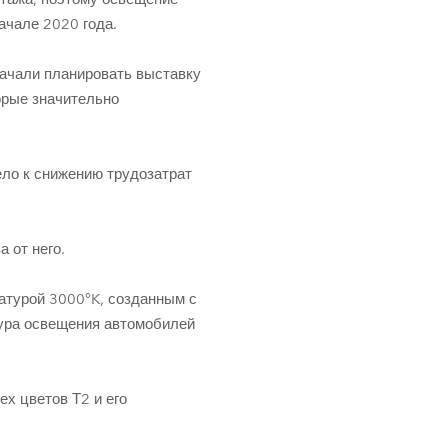
ачале 2020 года.
начали планировать выставку
орые значительно
ело к снижению трудозатрат
 от него.
атурой 3000°K, созданным с
тура освещения автомобилей
х цветов Т2 и его