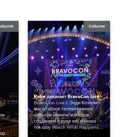
обытия
События
17.04.2026
Robe зажигает BravoCon Live
BravoCon Live с Энди Коэном —
масштабное телевизионное
ую
событие из пяти эпизодов,
созданное в духе его ночного
ток-шоу Watch What Happens
орф,
Live (WWHL). Проект стал ярким