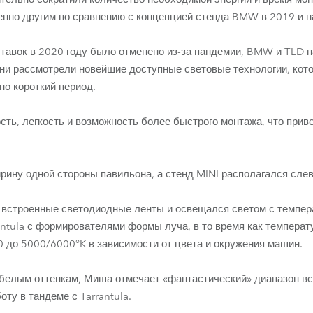
нно другим по сравнению с концепцией стенда BMW в 2019 и н
авок в 2020 году было отменено из-за пандемии, BMW и TLD 
ни рассмотрели новейшие доступные световые технологии, кот
но короткий период.
сть, легкость и возможность более быстрого монтажа, что прив
ну одной стороны павильона, а стенд MINI располагался слева
встроенные светодиодные ленты и освещался светом с темпер
ntula с формирователями формы луча, в то время как темпера
 до 5000/6000°K в зависимости от цвета и окружения машин.
белым оттенкам, Миша отмечает «фантастический» диапазон все
ту в тандеме с Tarrantula.