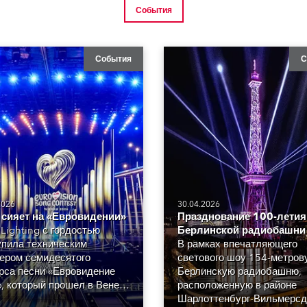
События
События
С
2026
30.04.2026
 сияет на «Евровидении»
Празднование 100-летия
Lighting с гордостью
Берлинской радиобашни
пила техническим
В рамках впечатляющего
ером семидесятого
светового шоу 154-метров
рса песни «Евровидение
Берлинскую радиобашню,
, который прошел в Вене в
расположенную в районе
фере блеска, гламура,
Шарлоттенбург-Вильмерсд