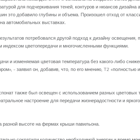
ратурой для подчеркивания теней, контуров и нюансов дизайна 
ин это добавило глубины и объема. Произошел отход от класс
 на автомобильных выставках.
езультатов потребовался другой подход к дизайну освещения,
м индексом цветопередачи и многочисленными функциями.
ачи и изменяемая цветовая температура без какого-либо сниж
м», – заявил он, добавив, что, по его мнению, T2 «полностью 
спонат также был освещен с использованием разных цветовых т
еатральное настроение для передачи жизнерадостности и ярког
 разной высоте на фермах крыши павильона.
ельно сократили количество необходимой энергии и время мо