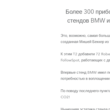
ProMotion L
Более 300 приб
Robe Marit
стендов BMW и 
Это, возможно, самая больш
созданная Мишей Беккер из
К этим T2 добавили 72 Robe
FollowSpot, работающих с 
Впервые стенд BMW имел по
T2 Profile™
потребностью в воплощении и
По поводу последнего пункт
CO2!
Нынешняя эстетика стенда 