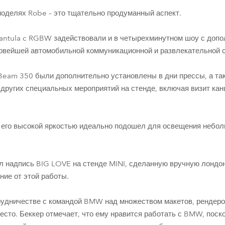
моделях Robe – это тщательно продуманный аспект.
rrantula c RGBW задействовали и в четырехминутном шоу с доп
овейшей автомобильной коммуникационной и развлекательной си
Beam 350 были дополнительно установлены в дни прессы, а та
 других специальных мероприятий на стенде, включая визит ка
его высокой яркостью идеально подошел для освещения неболь
л надпись BIG LOVE на стенде MINI, сделанную вручную лондо
ние от этой работы.
удничестве с командой BMW над множеством макетов, рендеро
есто. Беккер отмечает, что ему нравится работать с BMW, поск