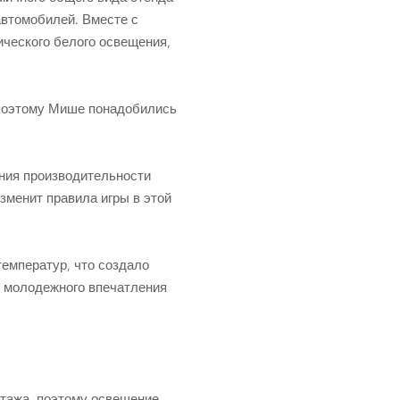
Развитие бизнеса
автомобилей. Вместе с
ического белого освещения,
 поэтому Мише понадобились
ения производительности
изменит правила игры в этой
емператур, что создало
о молодежного впечатления
нтажа, поэтому освещение