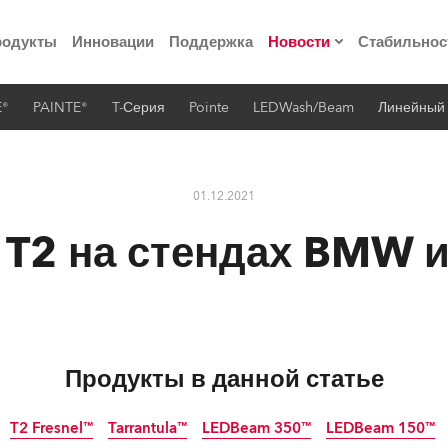
родукты
Инновации
Поддержка
Новости
Стабильнос
E®
PAINTE®
T-Серия
Pointe
LEDWash/Beam
Линейный
ия
Пресс-релизы
Реализованные про
01.12.2021
 материалы по
 T2 на стендах BMW и
he Road
лощадке
Продукты в данной статье
 технологий» Robe
T2 Fresnel™
Tarrantula™
LEDBeam 350™
LEDBeam 150™