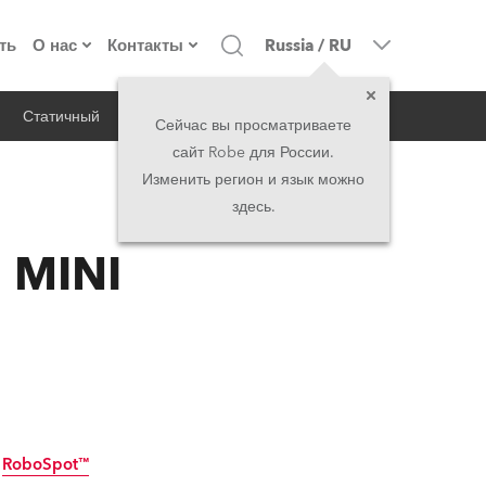
ть
О нас
Контакты
Russia
/
RU
Статичный
iSeries
Архитектурный
о компании
Головной офис
Сейчас вы просматриваете
сайт Robe для России.
екты
Сделано в Европе
Головной офис
Изменить регион и язык можно
здесь.
RSS
директорат
Представительства
 MINI
история
North America and Caribbean
вакансии
Middle East
юридическая информация
Asia and Pacific
UK and Ireland
RoboSpot™