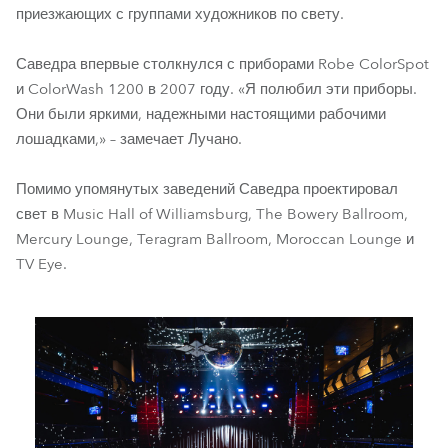
приезжающих с группами художников по свету.
Саведра впервые столкнулся с приборами Robe ColorSpot
и ColorWash 1200 в 2007 году. «Я полюбил эти приборы.
Они были яркими, надежными настоящими рабочими
лошадками,» – замечает Лучано.
Помимо упомянутых заведений Саведра проектировал
свет в Music Hall of Williamsburg, The Bowery Ballroom,
Mercury Lounge, Teragram Ballroom, Moroccan Lounge и
TV Eye.