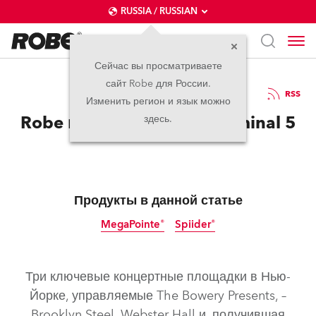
RUSSIA / RUSSIAN
Сейчас вы просматриваете
сайт Robe для России.
08.09.2020
RSS
Изменить регион и язык можно
Robe в нью-йоркском Terminal 5
здесь.
Продукты в данной статье
MegaPointe®
Spiider®
Три ключевые концертные площадки в Нью-
Йорке, управляемые The Bowery Presents, –
Brooklyn Steel, Webster Hall и, получившая