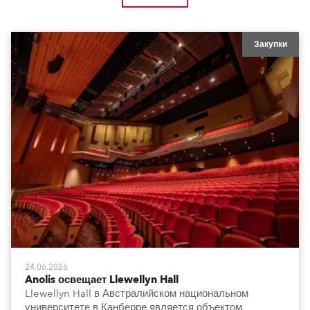
Закупки
24.06.2026
Anolis освещает Llewellyn Hall
Llewellyn Hall в Австралийском национальном
университете в Канберре является объектом