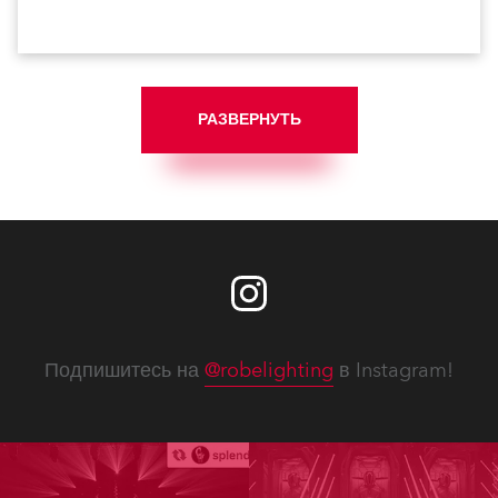
Западной Австралии. Центр модернизировал систему
зального освещения в главном театральном
пространстве Princess Royal Theatre, перейдя с ламп
накаливания на светодиодные решения. Для этого
выбрали более ста приборов Anolis из различных
линеек Ambiane.
РАЗВЕРНУТЬ
Подпишитесь на
@robelighting
в Instagram!