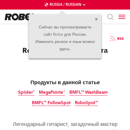
RUSSIA / RUSSIAN
Сейчас вы просматриваете
сайт Robe для России.
12.08.2022
RSS
Изменить регион и язык можно
Robe в туре Джека Уайта
здесь.
Продукты в данной статье
Spiider®
MegaPointe®
BMFL™ WashBeam
BMFL™ FollowSpot
RoboSpot™
прекращено
прекращено
Легендарный гитарист, загадочный мастер