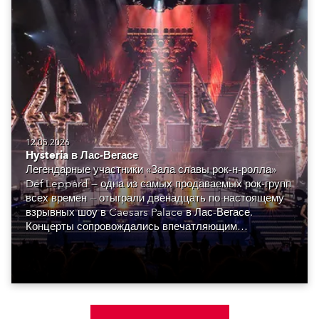
12.05.2026
Hysteria в Лас-Вегасе
Легендарные участники «Зала славы рок-н-ролла»
Def Leppard — одна из самых продаваемых рок-групп
всех времен — отыграли двенадцать по-настоящему
взрывных шоу в Caesars Palace в Лас-Вегасе.
Концерты сопровождались впечатляющим
визуальным оформлением, созданным монреальской
Luz Studio.