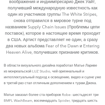
воображения и индиимпресарио Джек Уайт,
получивший международную известность как
один из участников группы The White Stripes,
снова отправился в мировое турне под
названием Supply Chain Issues (Проблемы цепи
поставок), которое в настоящее время проходит
в США. Артист представляет не один, а сразу
два новых альбома Fear of the Dawn и Entering
BMFL™ WashBeam
MegaPointe®
Spiider®
Heaven Alive, получивших признание критиков.
BMFL™ FollowSpot
RoboSpot™
В области визуального дизайна поработал Матье Лариве
из монреальской LUZ Studio, чей оригинальный и
интеллектуальный подход к освещению, видео и сцене уже
в третий раз стал отличным дополнением к турам Джека.
Матье заказал более ста приборов Robe: шестьдесят три
BMFL WashBeam, восемнадцать Spiider, тридцать шесть