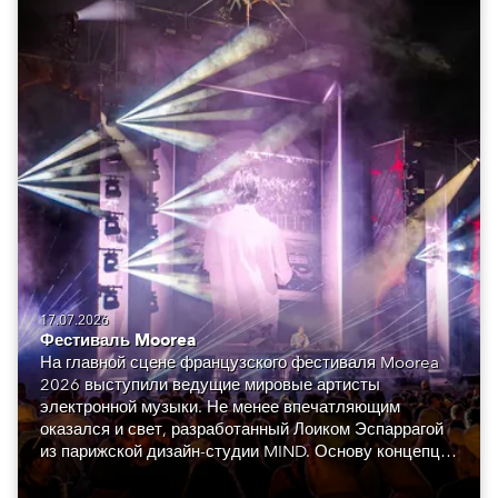
17.07.2026
Фестиваль Moorea
На главной сцене французского фестиваля Moorea
2026 выступили ведущие мировые артисты
электронной музыки. Не менее впечатляющим
оказался и свет, разработанный Лоиком Эспаррагой
из парижской дизайн-студии MIND. Основу концепции
составили сорок восемь Robe GigaPointe.