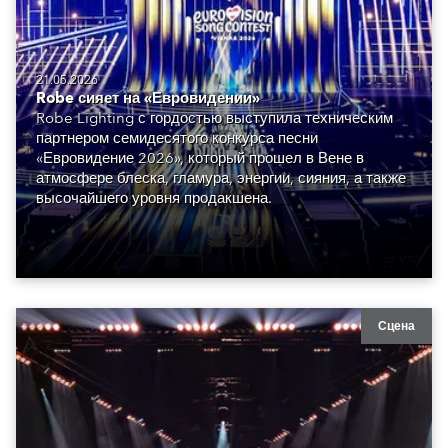
21.05.2026
Robe сияет на «Евровидении»
Robe Lighting с гордостью выступила техническим
партнером семидесятого конкурса песни
«Евровидение 2026», который прошел в Вене в
атмосфере блеска, гламура, энергии, сияния, а также
высочайшего уровня продакшена.
Сцена