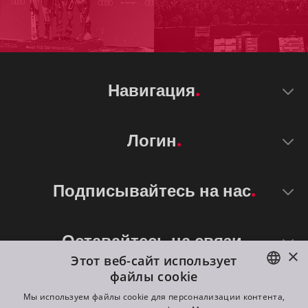
Навигация
Логин
Подписывайтесь на нас
Оставайтесь на связи
×
Этот веб-сайт использует
файлы cookie
ENGLISH
Мы используем файлы cookie для персонализации контента,