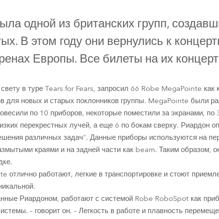
ighting
прекращено
 была одной из британских групп, создавш
ime
ых. В этом году они вернулись к концерт
ренах Европы. Все билеты на их концер
свету в туре Tears for Fears, запросил 66 Robe MegaPointe как
в для новых и старых поклонников группы. MegaPointe были р
овесили по 10 приборов, некоторые поместили за экранами, по 
изких перекрестных лучей, а еще 6 по бокам сверху. Риардон о
ешения различных задач". Данные приборы используются на пе
азмытыми краями и на задней части как beam. Таким образом, о
BMFL™ Spot
MegaPointe®
RoboSpot™
дке.
te отлично работают, легкие в транспортировке и стоют приемл
никальной.
анные Риардоном, работают с системой Robe RoboSpot как приб
стемы. – говорит он. – Легкость в работе и плавность перемещ