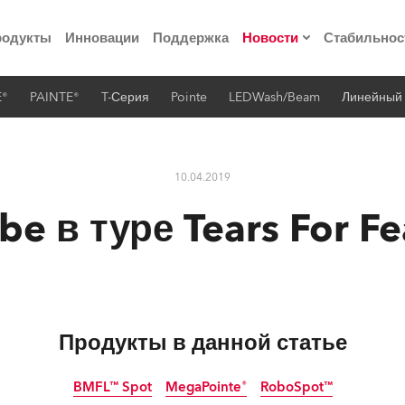
родукты
Инновации
Поддержка
Новости
Стабильнос
E®
PAINTE®
T-Серия
Pointe
LEDWash/Beam
Линейный
ия
Пресс-релизы
Реализованные про
10.04.2019
 материалы по
be в туре Tears For Fe
he Road
лощадке
Продукты в данной статье
 технологий» Robe
BMFL™ Spot
MegaPointe®
RoboSpot™