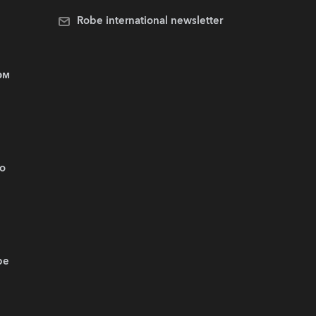
Robe international newsletter
ом
.o
be