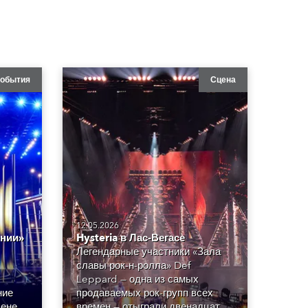
обытия
Сцена
12.05.2026
ении»
Hysteria в Лас-Вегасе
Легендарные участники «Зала
славы рок-н-ролла» Def
Leppard — одна из самых
ние
продаваемых рок-групп всех
ене в
времен — отыграли двенадцать