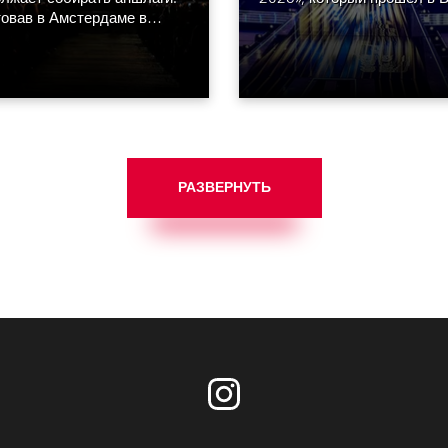
овав в Амстердаме в
атмосфере блеска, гламур
е 2023 года, он по сей
энергии, сияния, а также
радует поклонников группы
высочайшего уровня
ему миру.
продакшена.
РАЗВЕРНУТЬ