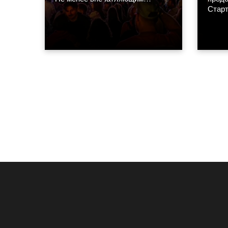
оказался и свет, разработанный
Старт
Лоиком Эспаррагой из
апрел
парижской дизайн-студии MIND.
день 
Основу концепции составили
по вс
сорок восемь Robe GigaPointe.