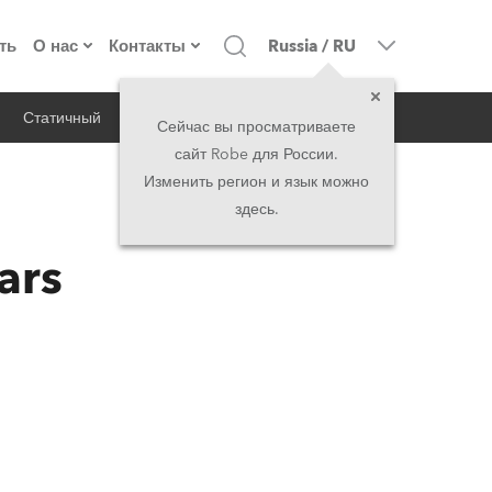
ть
О нас
Контакты
Russia
/
RU
Статичный
iSeries
Архитектурный
о компании
Головной офис
Сейчас вы просматриваете
сайт Robe для России.
екты
Сделано в Европе
Головной офис
Изменить регион и язык можно
здесь.
RSS
директорат
Представительства
ars
история
North America and Caribbean
вакансии
Middle East
юридическая информация
Asia and Pacific
UK and Ireland