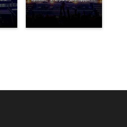
а,
по-настоящему взрывных шоу в
Caesars Palace в Лас-Вегасе.
Концерты сопровождались
впечатляющим визуальным
оформлением, созданным
монреальской Luz Studio.