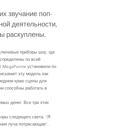
Germany
их звучание поп-
France
ной деятельности,
Czech and Slovak Republic
ты раскуплены.
Торговые представители
 ключевые приборы шоу, где
аспределены по всей
Global
3 MegaPointe установили по
писывает эту модель как
Европа
реднем краю сцены для
ни способны работать в
Русскоязычные территории
емых денег. Все три этих
Латинская Америка
оры следящего света. "Я
Развитие бизнеса
ения луча потрясающие".