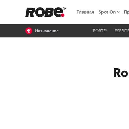
Главная
Spot On
П
Назначение
FORTE®
ESPRIT
Мероприят
iSeries
Обучающие
RoboSpot
Ro
Robe On T
Robe на п
«Кладовая
lighting