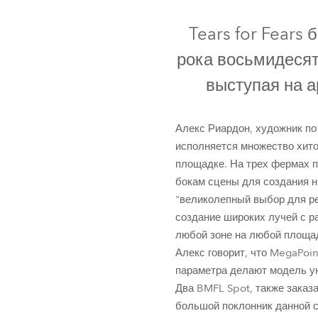
ProMotion L
Tears for Fears
Robe Marit
рока восьмидесят
выступая на а
Алекс Риардон, художник по 
исполняется множество хито
площадке. На трех фермах п
бокам сцены для создания н
"великолепный выбор для р
создание широких лучей с р
любой зоне на любой площа
Алекс говорит, что MegaPoin
параметра делают модель у
Два BMFL Spot, также заказ
большой поклонник данной си