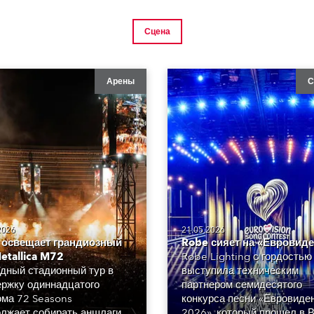
Сцена
Арены
С
2026
21.05.2026
 освещает грандиозный
Robe сияет на «Евровид
etallica M72
Robe Lighting с гордостью
дный стадионный тур в
выступила техническим
ржку одиннадцатого
партнером семидесятого
ма 72 Seasons
конкурса песни «Евровиде
лжает собирать аншлаги.
2026», который прошел в В