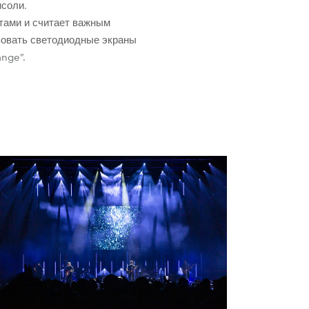
нсоли.
Развитие бизнеса
тами и считает важным
ьзовать светодиодные экраны
ange”.