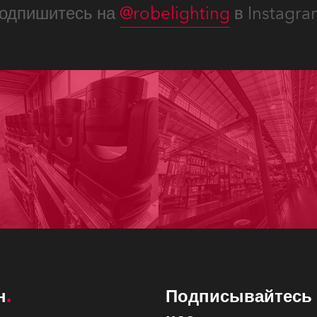
одпишитесь на
@robelighting
в Instagra
н
Подписывайтесь 