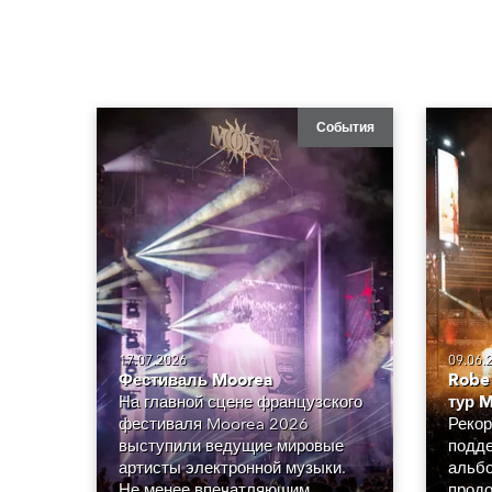
События
17.07.2026
09.06.
Фестиваль Moorea
Robe
На главной сцене французского
тур M
фестиваля Moorea 2026
Рекор
выступили ведущие мировые
подде
артисты электронной музыки.
альбо
Не менее впечатляющим
продо