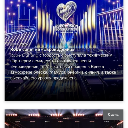
21.05.2026
Robe сияет на «Евровидении»
Robe Lighting с гордостью выступила техническим
партнером семидесятого конкурса песни
«Евровидение 2026», который прошел в Вене в
атмосфере блеска, гламура, энергии, сияния, а также
высочайшего уровня продакшена.
Сцена