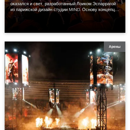
оказался и свет, разработанный Лоиком Эспаррагой
из парижской дизайн-студии MIND. Основу концепции
составили сорок восемь Robe GigaPointe.
Арены