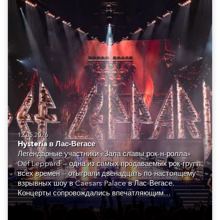
12.05.2026
Hysteria в Лас-Вегасе
Легендарные участники «Зала славы рок-н-ролла»
Def Leppard — одна из самых продаваемых рок-групп
всех времен — отыграли двенадцать по-настоящему
взрывных шоу в Caesars Palace в Лас-Вегасе.
Концерты сопровождались впечатляющим
визуальным оформлением, созданным монреальской
Luz Studio.