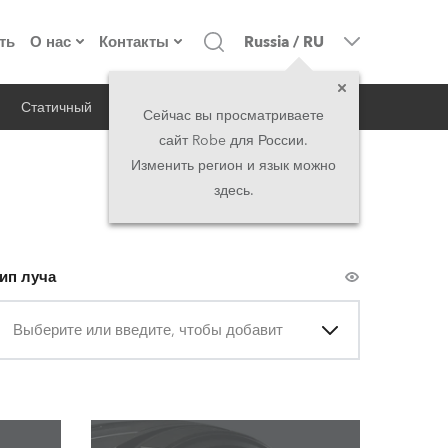
ть
О нас
Контакты
Russia
/
RU
Статичный
iSeries
Архитектурный
о компании
Головной офис
Сейчас вы просматриваете
сайт Robe для России.
екты
Сделано в Европе
Головной офис
Изменить регион и язык можно
здесь.
директорат
Представительства
история
North America and Caribbean
ип луча
вакансии
Middle East
Выберите или введите, чтобы добавить
юридическая информация
Asia and Pacific
UK and Ireland