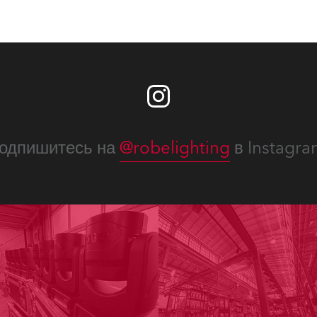
одпишитесь на
@robelighting
в Instagra