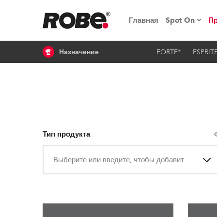
Главная
Spot On
П
Назначение
FORTE®
ESPRIT
Мероприят
iSeries
Обучающие
RoboSpot
Тип продукта
Robe On T
Выберите или введите, чтобы добавить
Robe на п
«Кладовая
lighting