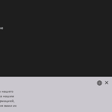
be
Мы являемся членом:
×
а нашего
та нашим
ENGLISH
ормацией,
DE
ия вами их