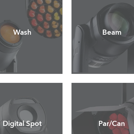
ighting
ime
Wash
Beam
Digital Spot
Par/Can