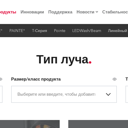
родукты
Инновации
Поддержка
Новости
Стабильнос
E®
PAINTE®
T-Серия
Pointe
LEDWash/Beam
Линейный
ия
Пресс-релизы
Реализованные про
Тип луча
 материалы по
Размер/класс продукта
Т
he Road
Выберите или введите, чтобы добавить
лощадке
 технологий» Robe