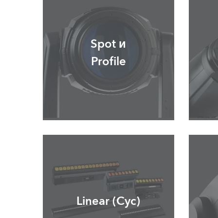
ProMotion L
Robe Marit
Spot и
Profile
Linear (Cyc)