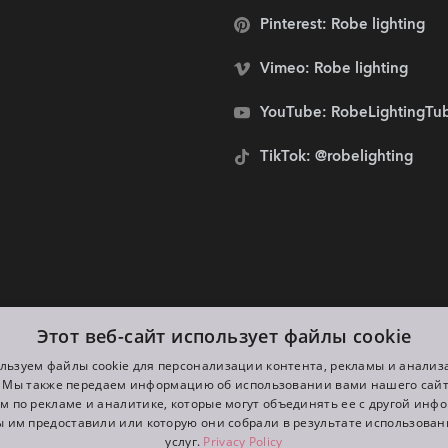
Pinterest: Robe lighting
Vimeo: Robe lighting
YouTube: RobeLightingTu
TikTok: @robelighting
мся спонсорами:
Этот веб-сайт использует файлы cookie
льзуем файлы cookie для персонализации контента, рекламы и анализ
. Мы также передаем информацию об использовании вами нашего сай
м по рекламе и аналитике, которые могут объединять ее с другой инф
ы им предоставили или которую они собрали в результате использован
услуг.
Privacy Policy