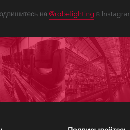
одпишитесь на
@robelighting
в Instagra