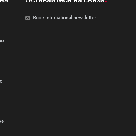
на
Оставайтесь на связи
Robe international newsletter
ом
.o
be