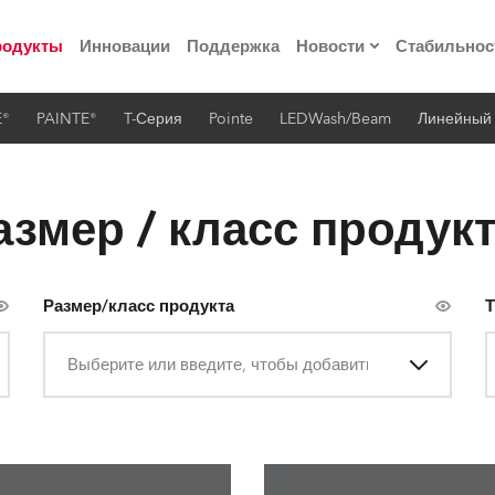
родукты
Инновации
Поддержка
Новости
Стабильнос
E®
PAINTE®
T-Серия
Pointe
LEDWash/Beam
Линейный
ия
Пресс-релизы
Реализованные про
азмер / класс продук
 материалы по
Размер/класс продукта
Т
he Road
Выберите или введите, чтобы добавить
лощадке
 технологий» Robe