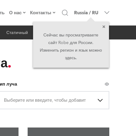
ть
О нас
Контакты
Russia
/
RU
Статичный
iSeries
Архитектурный
о компании
Головной офис
Сейчас вы просматриваете
сайт Robe для России.
екты
Сделано в Европе
Головной офис
Изменить регион и язык можно
та
здесь.
директорат
Представительства
история
North America and Caribbean
ип луча
вакансии
Middle East
Выберите или введите, чтобы добавить
юридическая информация
Asia and Pacific
UK and Ireland